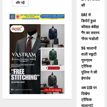
Read
और पढ़ें
की
more
about
पटौदी
UAE से
में
अवैध
डिपोर्ट हुआ
कॉलोनियों
पर
कौशल-बंबीहा
चला
गैंग का सदस्य
बुलडोजर,
7.5
गौरव गाडोली
एकड़
में
कार्रवाई!!!
96 चालानों
वाली स्कूटी
गुरुग्राम
ट्रैफिक
पुलिस ने की
इंपाउंड
अब LED पर
दिखेगा
ट्रैफिक
चालान!!!