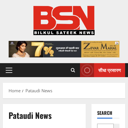
Skip
to
content
सीधा प्रसारण
Primary
Menu
Home
Pataudi News
Pataudi News
SEARCH