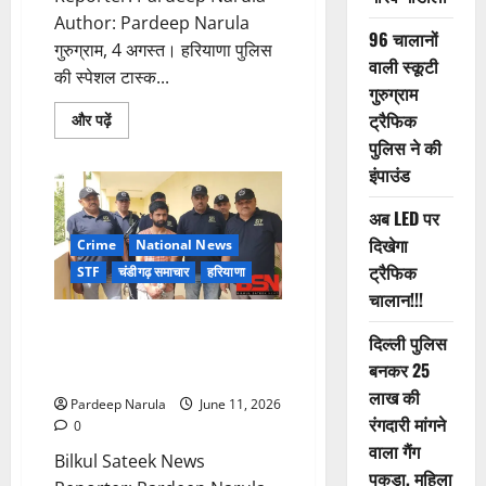
Author: Pardeep Narula
96 चालानों
गुरुग्राम, 4 अगस्त। हरियाणा पुलिस
वाली स्कूटी
की स्पेशल टास्क...
गुरुग्राम
ट्रैफिक
Read
और पढ़ें
more
पुलिस ने की
about
UAE
इंपाउंड
से
डिपोर्ट
हुआ
अब LED पर
कौशल-
बंबीहा
दिखेगा
Crime
National News
गैंग
ट्रैफिक
का
STF
चंडीगढ़ समाचार
हरियाणा
सदस्य
चालान!!!
गौरव
गाडोली
जॉर्जिया से भारत लाया गया गैंगस्टर
दिल्ली पुलिस
वेंकट गर्ग, हरियाणा STF की बड़ी
बनकर 25
कामयाबी
लाख की
Pardeep Narula
June 11, 2026
रंगदारी मांगने
0
वाला गैंग
Bilkul Sateek News
पकड़ा, महिला