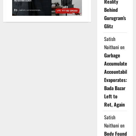
Reality
Behind
Gurugram’s
Glitz
Satish
Naithani
on
Garbage
Accumulates,
Accountability
Evaporates:
Bada Bazar
Left to
Rot, Again
Satish
Naithani
on
Body Found