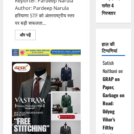
Reporter: Pardeep Narula
समेत 4
Author: Pardeep Narula
गिरफ्तार
हरियाणा STF को अंतरराष्ट्रीय स्तर
पर बड़ी सफलता...
Read
और पढ़ें
more
about
हाल की
जॉर्जिया
टिप्पणियां
से
भारत
लाया
Satish
गया
गैंगस्टर
Naithani
on
वेंकट
गर्ग,
GRAP on
हरियाणा
STF
Paper,
की
बड़ी
Garbage on
कामयाबी
Road:
Udyog
Vihar’s
Filthy