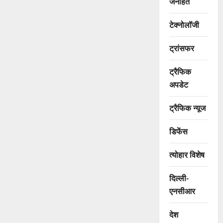
जनहित
टेक्नोलॉजी
ट्रांसफर
ट्रैफिक
अपडेट
ट्रैफिक न्यूज
डिफेंस
त्योहार विशेष
दिल्ली-
एनसीआर
देश