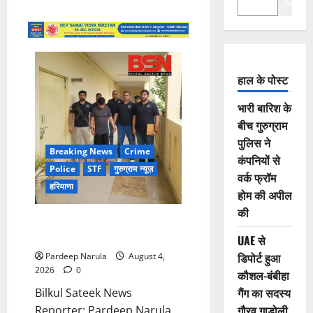
Search
हाल के पोस्ट
भारी बारिश के
बीच गुरुग्राम
पुलिस ने
Breaking News
Crime
कंपनियों से
Police
STF
गुरुग्राम न्यूज़
वर्क फ्रॉम
हरियाणा
होम की अपील
की
UAE से डिपोर्ट हुआ कौशल-बंबीहा गैंग
का सदस्य गौरव गाडोली
UAE से
डिपोर्ट हुआ
Pardeep Narula
August 4,
2026
0
कौशल-बंबीहा
गैंग का सदस्य
Bilkul Sateek News
गौरव गाडोली
Reporter: Pardeep Narula