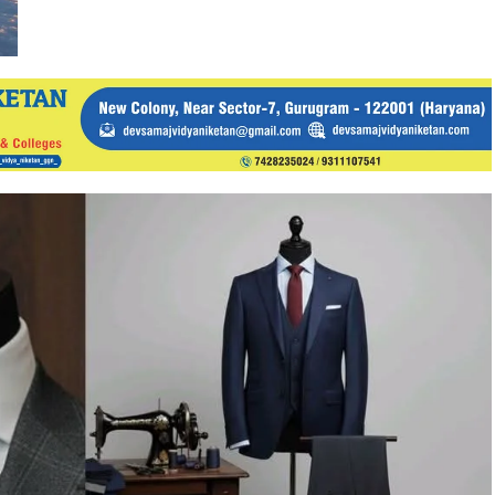
124
करोड़
की
GST
रिटर्न
में
देरी
पर
SpiceJet
को
नोटिस,
GST
Registration
रद्द
करने
की
तैयारी!!!