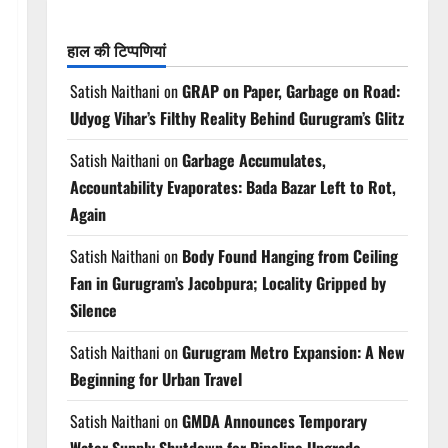
हाल की टिप्पणियां
Satish Naithani
on
GRAP on Paper, Garbage on Road:
Udyog Vihar’s Filthy Reality Behind Gurugram’s Glitz
Satish Naithani
on
Garbage Accumulates,
Accountability Evaporates: Bada Bazar Left to Rot,
Again
Satish Naithani
on
Body Found Hanging from Ceiling
Fan in Gurugram’s Jacobpura; Locality Gripped by
Silence
Satish Naithani
on
Gurugram Metro Expansion: A New
Beginning for Urban Travel
Satish Naithani
on
GMDA Announces Temporary