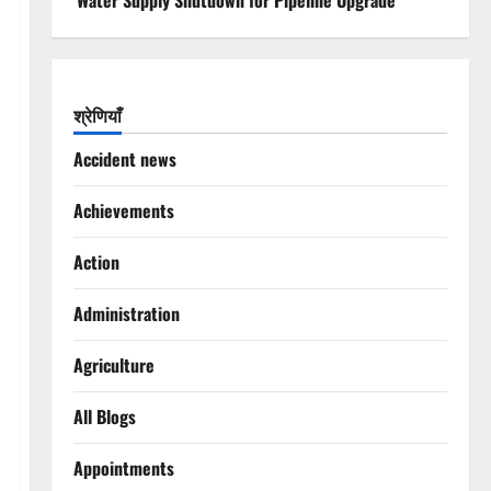
Water Supply Shutdown for Pipeline Upgrade
श्रेणियाँ
Accident news
Achievements
Action
Administration
Agriculture
All Blogs
Appointments