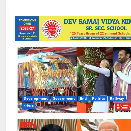
Development
Government
Jind
Politics
Railway
हरियाणा