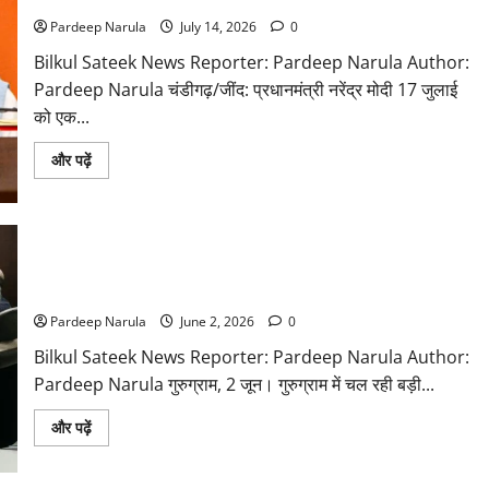
सैनी
की
Pardeep Narula
July 14, 2026
0
तारीफ,
बोले-
Bilkul Sateek News Reporter: Pardeep Narula Author:
हरियाणा
हरित
Pardeep Narula चंडीगढ़/जींद: प्रधानमंत्री नरेंद्र मोदी 17 जुलाई
ऊर्जा
को एक...
में
बना
अग्रणी
Read
और पढ़ें
more
about
जींद
से
फिर
हरियाणा
को
गुरुग्राम की बड़ी परियोजनाओं पर राव इंद्रजीत की समीक्षा, अधिकारियों
बड़ी
को दिए सख्त निर्देश!!
सौगात
देंगे
Pardeep Narula
June 2, 2026
0
पीएम
मोदी
Bilkul Sateek News Reporter: Pardeep Narula Author:
Pardeep Narula गुरुग्राम, 2 जून। गुरुग्राम में चल रही बड़ी...
Read
और पढ़ें
more
about
गुरुग्राम
की