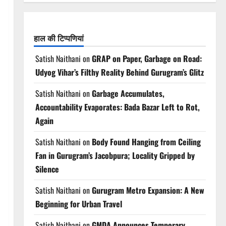
हाल की टिप्पणियां
Satish Naithani
on
GRAP on Paper, Garbage on Road:
Udyog Vihar’s Filthy Reality Behind Gurugram’s Glitz
Satish Naithani
on
Garbage Accumulates,
Accountability Evaporates: Bada Bazar Left to Rot,
Again
Satish Naithani
on
Body Found Hanging from Ceiling
Fan in Gurugram’s Jacobpura; Locality Gripped by
Silence
Satish Naithani
on
Gurugram Metro Expansion: A New
Beginning for Urban Travel
Satish Naithani
on
GMDA Announces Temporary