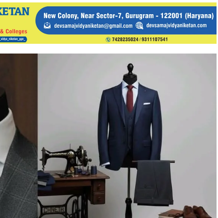
बड़ी
परियोजनाओं
पर
राव
इंद्रजीत
की
समीक्षा,
अधिकारियों
को
दिए
सख्त
निर्देश!!