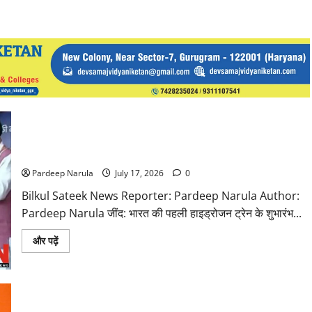
PM मोदी ने की नायब सैनी की तारीफ, बोले- हरियाणा हरित ऊर्जा में बना
अग्रणी
Pardeep Narula
July 17, 2026
0
Bilkul Sateek News Reporter: Pardeep Narula Author:
Pardeep Narula जींद: भारत की पहली हाइड्रोजन ट्रेन के शुभारंभ...
Read
और पढ़ें
more
about
PM
मोदी
ने
की
नायब
जींद से फिर हरियाणा को बड़ी सौगात देंगे पीएम मोदी