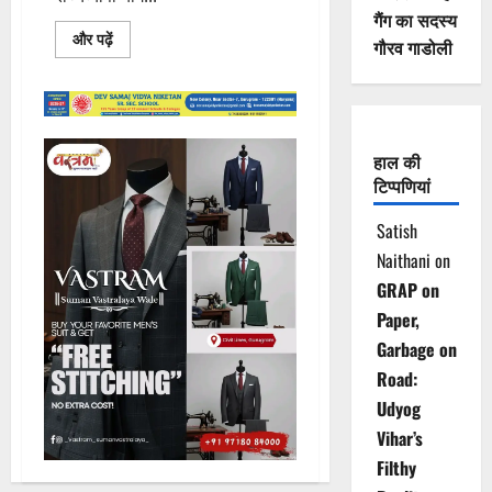
गैंग का सदस्य
Read
और पढ़ें
गौरव गाडोली
more
about
गुरुग्राम
से
शुरू
हुआ
हरियाणा
हाल की
का
राज्यव्यापी
टिप्पणियां
योग
अभियान
Satish
Naithani
on
GRAP on
Paper,
Garbage on
Road:
Udyog
Vihar’s
Filthy