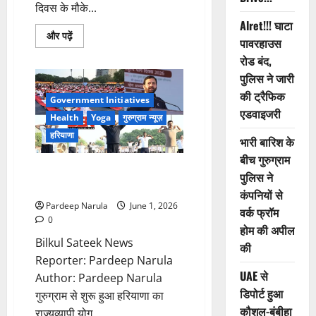
दिवस के मौके...
Alret!!! घाटा
Read
और पढ़ें
पावरहाउस
more
about
रोड बंद,
सिल्वर
स्ट्रीक
पुलिस ने जारी
के
सूर्याथॉन
की ट्रैफिक
Government Initiatives
में
एडवाइजरी
108
Health
Yoga
गुरुग्राम न्यूज़
सूर्य
नमस्कार!!!
हरियाणा
भारी बारिश के
बीच गुरुग्राम
गुरुग्राम से शुरू हुआ हरियाणा का
पुलिस ने
राज्यव्यापी योग अभियान
कंपनियों से
Pardeep Narula
June 1, 2026
वर्क फ्रॉम
0
होम की अपील
Bilkul Sateek News
की
Reporter: Pardeep Narula
UAE से
Author: Pardeep Narula
डिपोर्ट हुआ
गुरुग्राम से शुरू हुआ हरियाणा का
कौशल-बंबीहा
राज्यव्यापी योग...