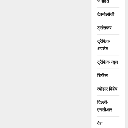
जनहित
टेक्नोलॉजी
ट्रांसफर
ट्रैफिक
अपडेट
ट्रैफिक न्यूज
डिफेंस
त्योहार विशेष
दिल्ली-
एनसीआर
देश