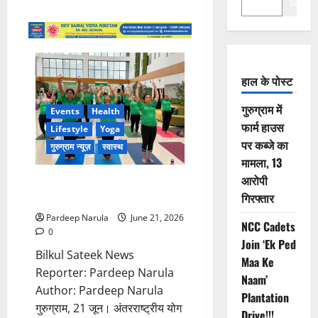
Search
हाल के पोस्ट
गुरुग्राम में
Events
Health
फार्म हाउस
Lifestyle
Yoga
पर कब्जे का
गुरुग्राम न्यूज़
स्वास्थ
मामला, 13
आरोपी
सिल्वर स्ट्रीक के सूर्याथॉन में 108
गिरफ्तार
सूर्य नमस्कार!!!
Pardeep Narula
June 21, 2026
NCC Cadets
0
Join ‘Ek Ped
Bilkul Sateek News
Maa Ke
Reporter: Pardeep Narula
Naam’
Author: Pardeep Narula
Plantation
गुरुग्राम, 21 जून। अंतरराष्ट्रीय योग
Drive!!!