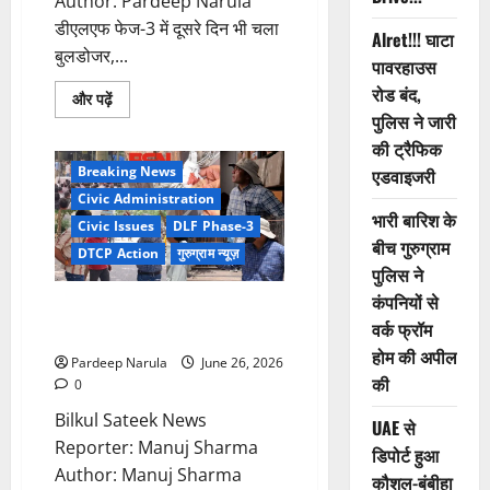
Author: Pardeep Narula
डीएलएफ फेज-3 में दूसरे दिन भी चला
Alret!!! घाटा
बुलडोजर,...
पावरहाउस
रोड बंद,
Read
और पढ़ें
more
पुलिस ने जारी
about
डीएलएफ
की ट्रैफिक
फेज-3
Breaking News
एडवाइजरी
में
दूसरे
Civic Administration
दिन
भारी बारिश के
भी
Civic Issues
DLF Phase-3
चला
बीच गुरुग्राम
बुलडोजर,
DTCP Action
गुरुग्राम न्यूज़
अवैध
पुलिस ने
निर्माण
तोड़े
कंपनियों से
30 जून के बाद DLF में चलेगा सीलिंग
और
वर्क फ्रॉम
कई
और बुलडोजर अभियान
हिस्से
होम की अपील
सील
Pardeep Narula
June 26, 2026
की
0
Bilkul Sateek News
UAE से
Reporter: Manuj Sharma
डिपोर्ट हुआ
Author: Manuj Sharma
कौशल-बंबीहा