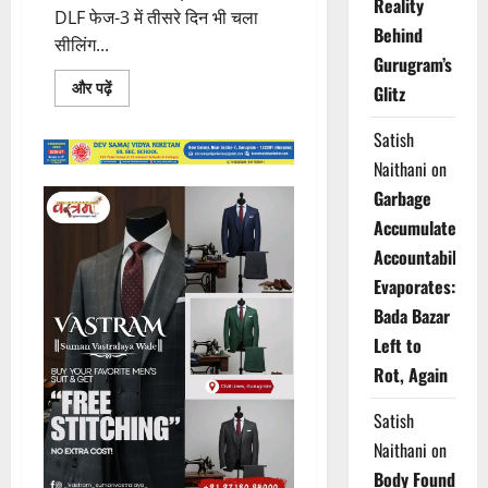
Reality
DLF फेज-3 में तीसरे दिन भी चला
Behind
सीलिंग...
Gurugram’s
Read
और पढ़ें
Glitz
more
about
DLF
Satish
फेज-3
में
Naithani
on
तीसरे
दिन
Garbage
भी
सीलिंग
Accumulates,
ड्राइव,
कई
Accountability
PG
Evaporates:
और
29
Bada Bazar
दुकानें
सील!!!
Left to
Rot, Again
Satish
Naithani
on
Body Found