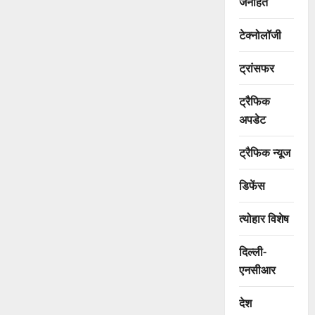
जनहित
टेक्नोलॉजी
ट्रांसफर
ट्रैफिक
अपडेट
ट्रैफिक न्यूज
डिफेंस
त्योहार विशेष
दिल्ली-
एनसीआर
देश