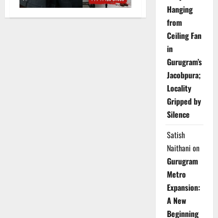
Hanging
from
Ceiling Fan
in
Gurugram’s
Jacobpura;
Locality
Gripped by
Silence
Satish
Naithani
on
Gurugram
Metro
Expansion:
A New
Beginning