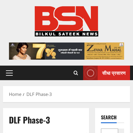
Skip
to
content
सीधा प्रसारण
Primary
Menu
Home
DLF Phase-3
DLF Phase-3
SEARCH