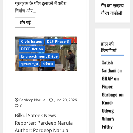
गुरुग्राम के पॉश इलाकों में अवैध
गैंग का सदस्य
निर्माण और...
गौरव गाडोली
Read
और पढ़ें
more
about
30
जून
Civic Issues
DLF Phase-3
के
हाल की
बाद
DTCP Action
टिप्पणियां
DLF
में
Encroachment Drive
चलेगा
Satish
सीलिंग
गुरुग्राम न्यूज़
हरियाणा
और
Naithani
on
बुलडोजर
अभियान
GRAP on
DLF फेज-3 में तीसरे दिन भी सीलिंग
ड्राइव, कई PG और 29 दुकानें
Paper,
सील!!!
Garbage on
Pardeep Narula
June 20, 2026
Road:
0
Udyog
Bilkul Sateek News
Vihar’s
Reporter: Pardeep Narula
Filthy
Author: Pardeep Narula