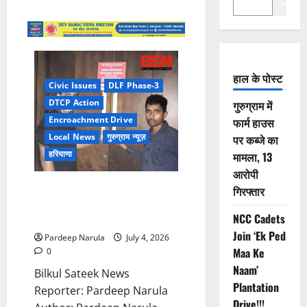
Search
हाल के पोस्ट
Civic Issues
DLF Phase-3
DTCP Action
गुरुग्राम में
Encroachment Drive
फार्म हाउस
Local News
गुरुग्राम न्यूज़
पर कब्जे का
हरियाणा
मामला, 13
आरोपी
डीएलएफ फेज-3 में दूसरे दिन भी चला
गिरफ्तार
बुलडोजर, अवैध निर्माण तोड़े और कई
NCC Cadets
हिस्से सील
Join ‘Ek Ped
Pardeep Narula
July 4, 2026
Maa Ke
0
Naam’
Bilkul Sateek News
Plantation
Reporter: Pardeep Narula
Drive!!!