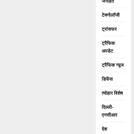
जनहित
टेक्नोलॉजी
ट्रांसफर
ट्रैफिक
अपडेट
ट्रैफिक न्यूज
डिफेंस
त्योहार विशेष
दिल्ली-
एनसीआर
देश