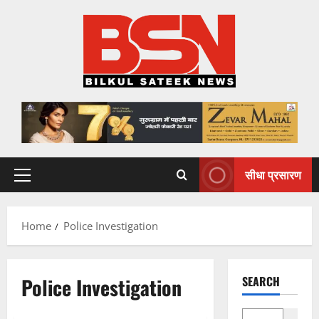
Skip
to
content
सीधा प्रसारण
Primary
Menu
Home
Police Investigation
Police Investigation
SEARCH