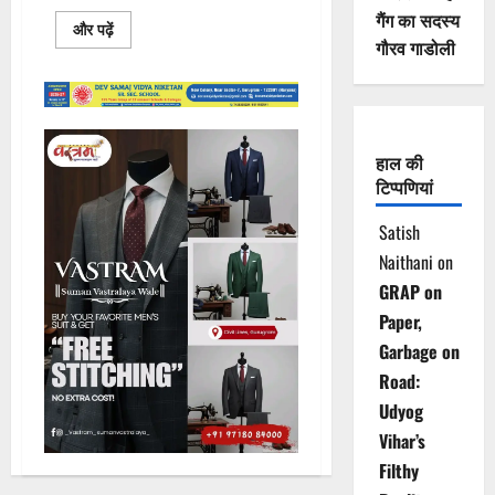
गैंग का सदस्य
Read
और पढ़ें
more
गौरव गाडोली
about
गुरुग्राम
में
सट्टे
के
पैसों
को
हाल की
लेकर
फायरिंग,
टिप्पणियां
युवक
घायल!!!
Satish
Naithani
on
GRAP on
Paper,
Garbage on
Road:
Udyog
Vihar’s
Filthy