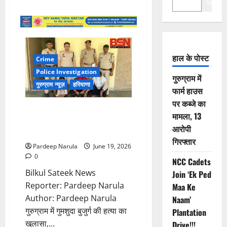
Search
हाल के पोस्ट
Crime
Police Investigation
गुरुग्राम में
गुरुग्राम न्यूज़
हरियाणा
फार्म हाउस
पर कब्जे का
गुरुग्राम में गुमशुदा बुजुर्ग की हत्या, शव
मामला, 13
जलाकर सबूत मिटाने की कोशिश, 3
आरोपी
गिरफ्तार
गिरफ्तार
Pardeep Narula
June 19, 2026
0
NCC Cadets
Bilkul Sateek News
Join ‘Ek Ped
Reporter: Pardeep Narula
Maa Ke
Author: Pardeep Narula
Naam’
गुरुग्राम में गुमशुदा बुजुर्ग की हत्या का
Plantation
खुलासा,...
Drive!!!