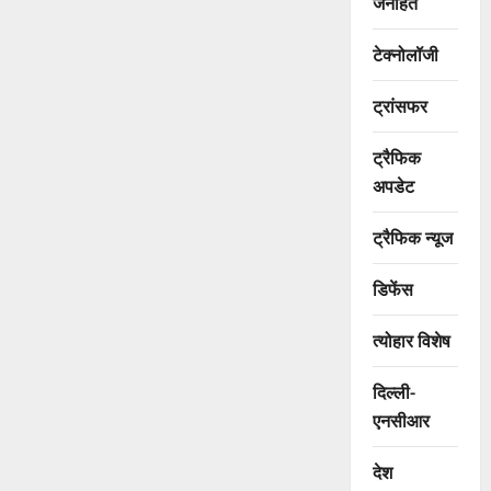
जनहित
टेक्नोलॉजी
ट्रांसफर
ट्रैफिक
अपडेट
ट्रैफिक न्यूज
डिफेंस
त्योहार विशेष
दिल्ली-
एनसीआर
देश