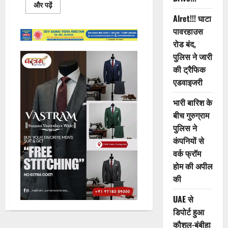
Read
और पढ़ें
more
Alret!!! घाटा
about
भूटान
पावरहाउस
में
सम्मानित
रोड बंद,
हुए
गुरुग्राम
पुलिस ने जारी
के
की ट्रैफिक
डॉ.
आर.
एडवाइजरी
एस.
यादव
भारी बारिश के
बीच गुरुग्राम
पुलिस ने
कंपनियों से
वर्क फ्रॉम
होम की अपील
की
UAE से
डिपोर्ट हुआ
कौशल-बंबीहा