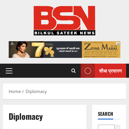
Skip
to
content
सीधा प्रसारण
Primary
Menu
Home
Diplomacy
Diplomacy
SEARCH