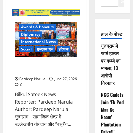
Search
Awards & Honours
हाल के पोस्ट
Diplomacy
International News
गुरुग्राम में
Social
गुरुग्राम न्यूज़
हरियाणा
फार्म हाउस
पर कब्जे का
भूटान में सम्मानित हुए गुरुग्राम के डॉ.
मामला, 13
आर. एस. यादव
आरोपी
Pardeep Narula
June 27, 2026
गिरफ्तार
0
Bilkul Sateek News
NCC Cadets
Reporter: Pardeep Narula
Join ‘Ek Ped
Author: Pardeep Narula
Maa Ke
गुरुग्राम। सामाजिक क्षेत्र में
Naam’
उल्लेखनीय योगदान और “वसुधैव...
Plantation
Drive!!!