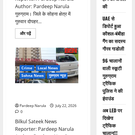
की
Author: Pardeep Narula
गुरुग्राम। जिले के सोहना क्षेत्र में
UAE से
गुरुवार दोपहर...
डिपोर्ट हुआ
कौशल-बंबीहा
Read
और पढ़ें
more
गैंग का सदस्य
about
सोहना
गौरव गाडोली
में
दो
भाइयों
96 चालानों
पर
जानलेवा
वाली स्कूटी
Crime
Local News
हमला!!!
गुरुग्राम
Sohna News
गुरुग्राम न्यूज़
ट्रैफिक
पुलिस ने की
GLS सोसाइटी में पार्किंग विवाद, 14
कारों में तोड़फोड़
इंपाउंड
Pardeep Narula
July 22, 2026
अब LED पर
0
दिखेगा
Bilkul Sateek News
ट्रैफिक
Reporter: Pardeep Narula
चालान!!!