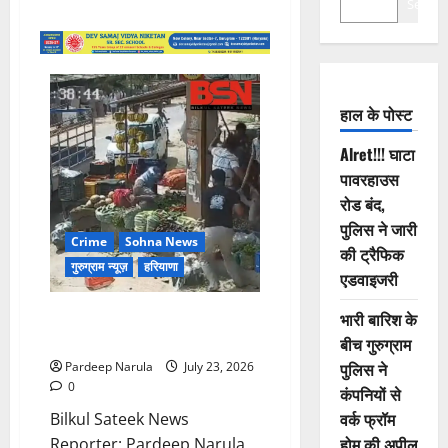
Search
हाल के पोस्ट
Alret!!! घाटा
पावरहाउस
रोड बंद,
पुलिस ने जारी
Crime
Sohna News
की ट्रैफिक
गुरुग्राम न्यूज़
हरियाणा
एडवाइजरी
सोहना में दो भाइयों पर जानलेवा
भारी बारिश के
हमला!!!
बीच गुरुग्राम
पुलिस ने
Pardeep Narula
July 23, 2026
0
कंपनियों से
वर्क फ्रॉम
Bilkul Sateek News
होम की अपील
Reporter: Pardeep Narula