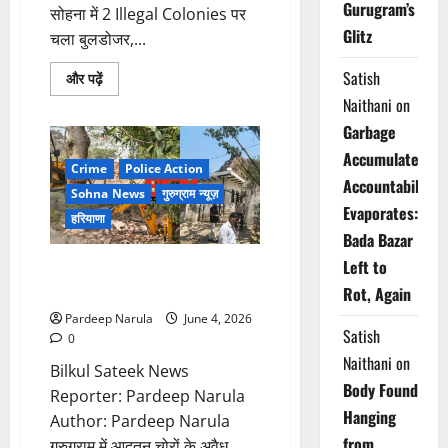
Gurugram’s
सोहना में 2 Illegal Colonies पर
Glitz
चला बुलडोजर,...
Satish
Read
और पढ़ें
more
Naithani
on
about
सोहना
Garbage
में
2
Accumulates,
Illegal
Crime
Police Action
Colonies
Accountability
पर
Sohna News
गुरुग्राम न्यूज़
चला
Evaporates:
बुलडोजर!!!
हरियाणा
Bada Bazar
Left to
गुरुग्राम में आदतन चोरों के अवैध
मकान पर चला बुलडोजर!!!
Rot, Again
Pardeep Narula
June 4, 2026
Satish
0
Naithani
on
Bilkul Sateek News
Body Found
Reporter: Pardeep Narula
Hanging
Author: Pardeep Narula
from
गुरुग्राम में आदतन चोरों के अवैध