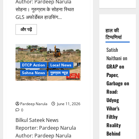
Author: Pardeep Narula
सोहना। गुरुग्राम के सोहना स्थित
GLS अफोर्डेबल हाउसिंग...
Read
और पढ़ें
हाल की
more
टिप्पणियां
about
GLS
सोसाइटी
Satish
में
पार्किंग
Naithani
on
विवाद,
14
DTCP Action
Local News
GRAP on
कारों
में
Sohna News
गुरुग्राम न्यूज़
Paper,
तोड़फोड़
Garbage on
सोहना में 2 Illegal Colonies पर
Road:
चला बुलडोजर!!!
Udyog
Pardeep Narula
June 11, 2026
Vihar’s
0
Filthy
Bilkul Sateek News
Reality
Reporter: Pardeep Narula
Behind
Author: Pardeep Narula