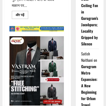
Ceiling Fan
मकान पर...
in
Read
और पढ़ें
Gurugram’s
more
about
Jacobpura;
गुरुग्राम
में
Locality
आदतन
चोरों
Gripped by
के
अवैध
Silence
मकान
पर
चला
Satish
बुलडोजर!!!
Naithani
on
Gurugram
Metro
Expansion:
A New
Beginning
for Urban
Travel