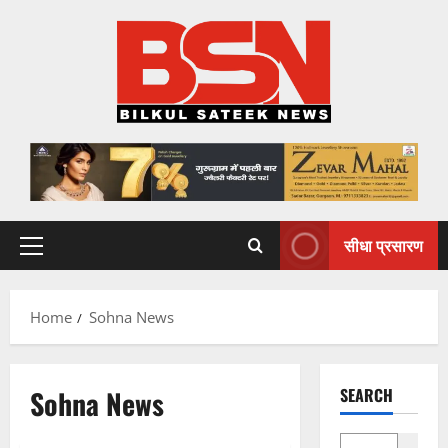
Skip
to
content
सीधा प्रसारण
Primary
Menu
Home
Sohna News
Sohna News
SEARCH