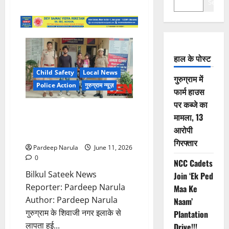
Search
हाल के पोस्ट
Child Safety
Local News
गुरुग्राम में
Police Action
गुरुग्राम न्यूज़
फार्म हाउस
पर कब्जे का
10 घंटे में मिली 3 साल की गुमशुदा
मामला, 13
बच्ची, गुरुग्राम पुलिस ने परिवार से
आरोपी
मिलवाया
गिरफ्तार
Pardeep Narula
June 11, 2026
0
NCC Cadets
Bilkul Sateek News
Join ‘Ek Ped
Reporter: Pardeep Narula
Maa Ke
Author: Pardeep Narula
Naam’
गुरुग्राम के शिवाजी नगर इलाके से
Plantation
लापता हुई...
Drive!!!