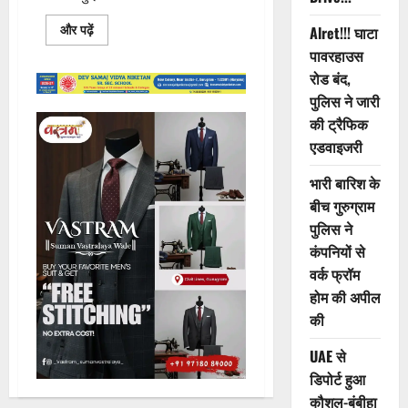
Read
और पढ़ें
Alret!!! घाटा
more
पावरहाउस
about
10
रोड बंद,
घंटे
में
पुलिस ने जारी
मिली
3
की ट्रैफिक
साल
की
एडवाइजरी
गुमशुदा
बच्ची,
भारी बारिश के
गुरुग्राम
पुलिस
बीच गुरुग्राम
ने
परिवार
पुलिस ने
से
मिलवाया
कंपनियों से
वर्क फ्रॉम
होम की अपील
की
UAE से
डिपोर्ट हुआ
कौशल-बंबीहा