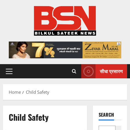
Skip
to
content
सीधा प्रसारण
Primary
Menu
Home
Child Safety
Child Safety
SEARCH