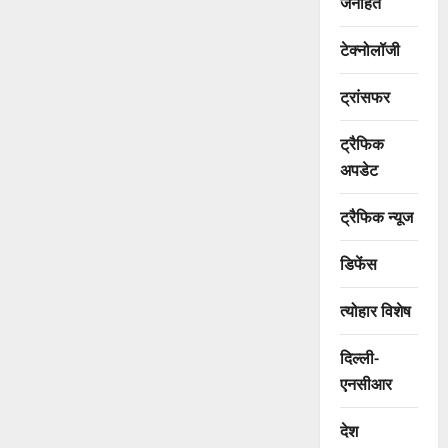
जनहित
टेक्नोलॉजी
ट्रांसफर
ट्रैफिक
अपडेट
ट्रैफिक न्यूज
डिफेंस
त्योहार विशेष
दिल्ली-
एनसीआर
देश