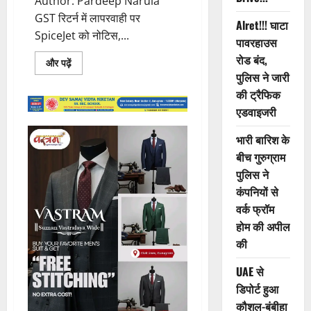
Author: Pardeep Narula
GST रिटर्न में लापरवाही पर
Alret!!! घाटा
SpiceJet को नोटिस,...
पावरहाउस
रोड बंद,
Read
और पढ़ें
more
पुलिस ने जारी
about
124
की ट्रैफिक
करोड़
एडवाइजरी
की
GST
रिटर्न
भारी बारिश के
में
देरी
बीच गुरुग्राम
पर
SpiceJet
पुलिस ने
को
नोटिस,
कंपनियों से
GST
वर्क फ्रॉम
Registration
रद्द
होम की अपील
करने
की
की
तैयारी!!!
UAE से
डिपोर्ट हुआ
कौशल-बंबीहा