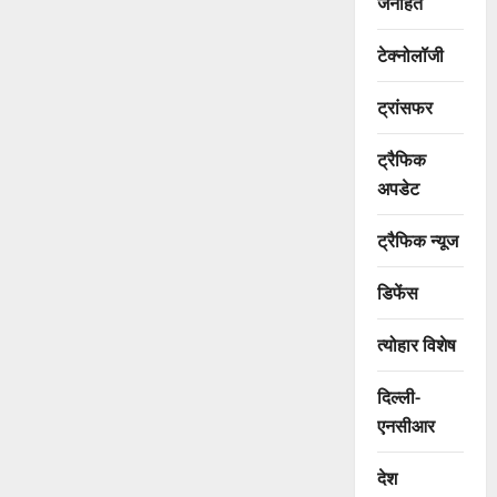
जनहित
टेक्नोलॉजी
ट्रांसफर
ट्रैफिक
अपडेट
ट्रैफिक न्यूज
डिफेंस
त्योहार विशेष
दिल्ली-
एनसीआर
देश