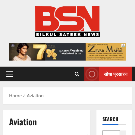
Skip
to
content
सीधा प्रसारण
Primary
Menu
Home
Aviation
Aviation
SEARCH