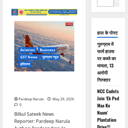
Search
हाल के पोस्ट
गुरुग्राम में
Aviation
Business
फार्म हाउस
GST News
गुरुग्राम न्यूज़
पर कब्जे का
हरियाणा
मामला, 13
आरोपी
124 करोड़ की GST रिटर्न में देरी पर
गिरफ्तार
SpiceJet को नोटिस, GST
NCC Cadets
Registration रद्द करने की तैयारी!!!
Join ‘Ek Ped
Pardeep Narula
May 29, 2026
Maa Ke
0
Naam’
Bilkul Sateek News
Plantation
Reporter: Pardeep Narula
Drive!!!