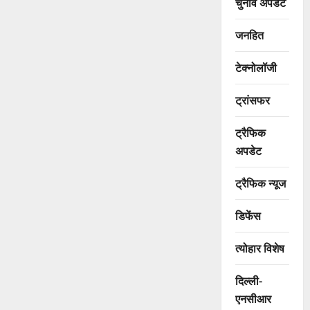
चुनाव अपडेट
जनहित
टेक्नोलॉजी
ट्रांसफर
ट्रैफिक
अपडेट
ट्रैफिक न्यूज
डिफेंस
त्योहार विशेष
दिल्ली-
एनसीआर