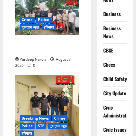
Business
Crime
Police
Business
गुरुग्राम न्यूज़
हरियाणा
News
गुरुग्राम में फार्म हाउस पर कब्जे
CBSE
का मामला, 13 आरोपी गिरफ्तार
Pardeep Narula
August 7,
Chess
2026
0
Child Safety
City Update
Civic
Administration
Breaking News
Crime
Police
STF
गुरुग्राम न्यूज़
Civic Issues
हरियाणा