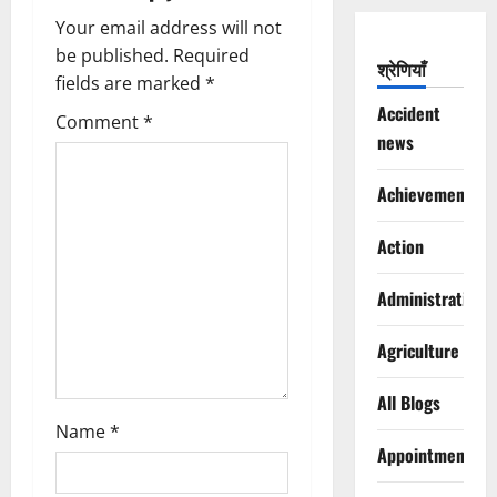
g
Your email address will not
be published.
Required
श्रेणियाँ
a
fields are marked
*
Accident
t
Comment
*
news
i
Achievements
o
Action
n
Administration
Agriculture
All Blogs
Name
*
Appointments