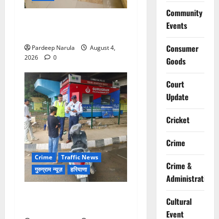
Community
UAE से डिपोर्ट हुआ कौशल-बंबीहा
Events
गैंग का सदस्य गौरव गाडोली
Consumer
Pardeep Narula
August 4,
2026
0
Goods
Court
Update
Cricket
Crime
Crime
Traffic News
Crime &
गुरुग्राम न्यूज़
हरियाणा
Administration
96 चालानों वाली स्कूटी गुरुग्राम
Cultural
ट्रैफिक पुलिस ने की इंपाउंड
Event