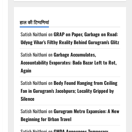
हाल की टिप्पणियां
Satish Naithani
on
GRAP on Paper, Garbage on Road:
Udyog Vihar’s Filthy Reality Behind Gurugram’s Glitz
Satish Naithani
on
Garbage Accumulates,
Accountability Evaporates: Bada Bazar Left to Rot,
Again
Satish Naithani
on
Body Found Hanging from Ceiling
Fan in Gurugram’s Jacobpura; Locality Gripped by
Silence
Satish Naithani
on
Gurugram Metro Expansion: A New
Beginning for Urban Travel
Satish Naithani
on
GMDA Announces Temporary