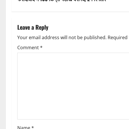
s
t
n
Leave a Reply
a
Your email address will not be published.
Required 
v
Comment
*
i
g
a
t
i
o
Name
*