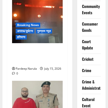
Community
Events
Consumer
Breaking News
Goods
अपराध/दुर्घटना
गुरुग्राम न्यूज़
हरियाणा
Court
Update
मानेसर की लाइफ लॉन्ग इंडस्ट्री
में भीषण आग, 29 दमकल गाड़ियों
Cricket
ने पाया काबू
Pardeep Narula
July 15, 2026
Crime
0
Crime &
Administration
Cultural
Event