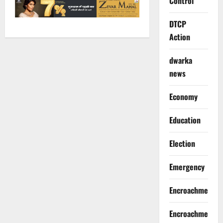
Control
DTCP
Action
dwarka
news
Economy
Education
Election
Emergency
Encroachment
Encroachment