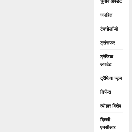
चुनाव अपडेट
जनहित
टेक्नोलॉजी
ट्रांसफर
ट्रैफिक
अपडेट
ट्रैफिक न्यूज
डिफेंस
त्योहार विशेष
दिल्ली-
एनसीआर