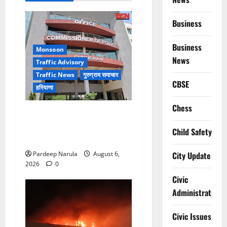
Business
Business
Monsoon
News
Traffic Advisory
Traffic News
गुरुग्राम समाचार
CBSE
हरियाणा
Chess
Alret!!! घाटा पावरहाउस रोड
बंद, पुलिस ने जारी की ट्रैफिक
Child Safety
एडवाइजरी
Pardeep Narula
August 6,
City Update
2026
0
Civic
Administration
Civic Issues