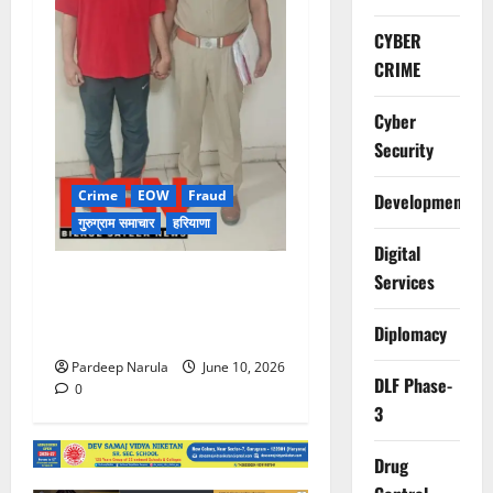
CYBER
CRIME
Cyber
Security
Crime
EOW
Fraud
Development
गुरुग्राम समाचार
हरियाणा
Digital
फ्लैट दिलाने के नाम पर करोड़ों की
Services
ठगी, आरोपी दिल्ली एयरपोर्ट से
Diplomacy
गिरफ्तार
Pardeep Narula
June 10, 2026
DLF Phase-
0
3
Drug