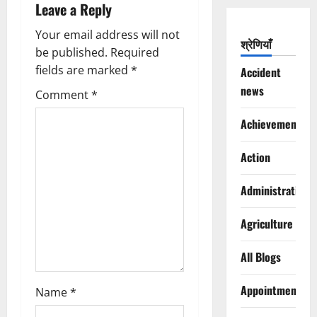
v
Leave a Reply
i
Your email address will not
श्रेणियाँ
g
be published.
Required
fields are marked
*
Accident
a
news
Comment
*
t
Achievements
i
Action
o
Administration
n
Agriculture
All Blogs
Appointments
Name
*