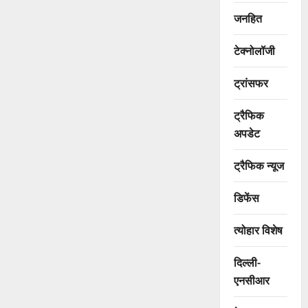
जनहित
टेक्नोलॉजी
ट्रांसफर
ट्रैफिक
अपडेट
ट्रैफिक न्यूज
डिफेंस
त्योहार विशेष
दिल्ली-
एनसीआर