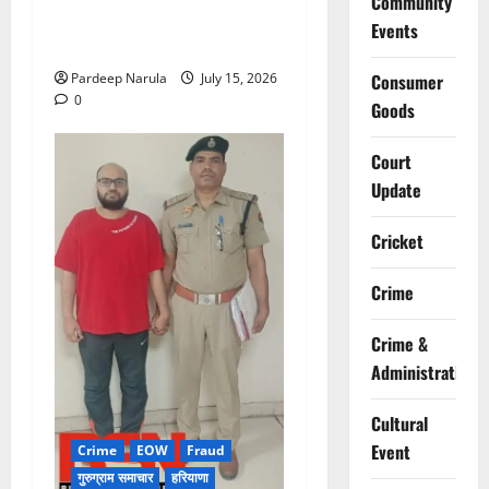
Community
में भीषण आग, 29 दमकल गाड़ियों
Events
ने पाया काबू
Pardeep Narula
July 15, 2026
Consumer
0
Goods
Court
Update
Cricket
Crime
Crime &
Administration
Cultural
Event
Crime
EOW
Fraud
गुरुग्राम समाचार
हरियाणा