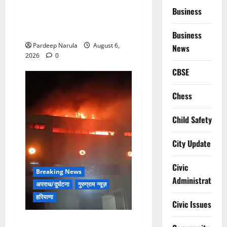
Alret!!! घाटा पावरहाउस रोड
Business
बंद, पुलिस ने जारी की ट्रैफिक
एडवाइजरी
Business
Pardeep Narula
August 6,
News
2026
0
CBSE
Chess
Child Safety
City Update
Civic
Breaking News
Administration
अपराध/दुर्घटना
गुरुग्राम न्यूज़
हरियाणा
Civic Issues
मानेसर की लाइफ लॉन्ग इंडस्ट्री