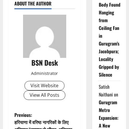
ABOUT THE AUTHOR
Body Found
Hanging
from
Ceiling Fan
in
Gurugram’s
Jacobpura;
Locality
BSN Desk
Gripped by
Administrator
Silence
Visit Website
Satish
Naithani
on
View All Posts
Gurugram
Metro
P
Previous:
Expansion:
हरियाणा में वरिष्ठ नागरिकों के लिए
A New