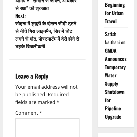
o
अभियान “सम्मान से जीवन, अधिकार
Beginning
से रक्षा” की शुरुआत
s
for Urban
Next:
Travel
t
सोहना में ड्यूटी के दौरान सीढ़ी टूटने
से नीचे गिरा लाइनमैन, सिर में चोट
Satish
n
लगने से मौत, पोस्टमार्टम में देरी होने से
Naithani
on
भड़के बिजलीकर्मी
a
GMDA
Announces
v
Temporary
i
Leave a Reply
Water
Supply
g
Your email address will not
Shutdown
be published.
Required
a
for
fields are marked
*
Pipeline
t
Comment
*
Upgrade
i