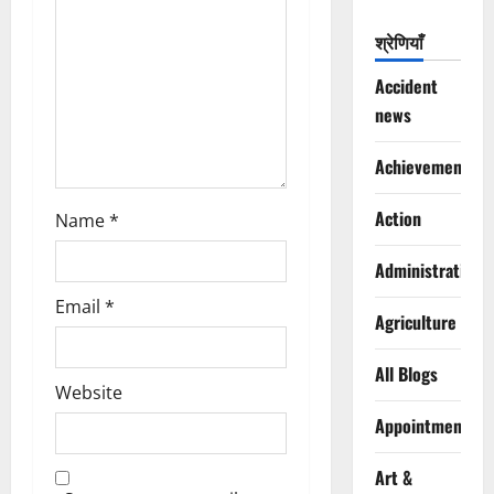
o
श्रेणियाँ
n
Accident
news
Achievements
Action
Name
*
Administration
Email
*
Agriculture
All Blogs
Website
Appointments
Art &