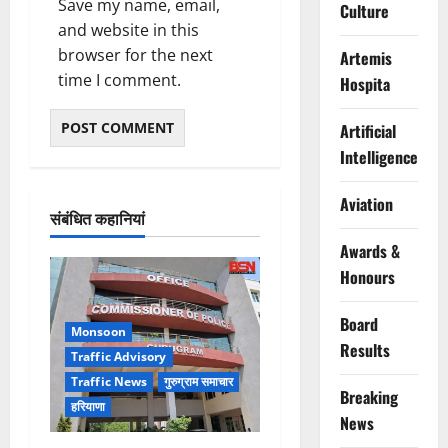
Save my name, email,
Culture
and website in this
browser for the next
Artemis
time I comment.
Hospita
Artificial
Intelligence
Aviation
संबंधित कहानियां
Awards &
Honours
Board
Monsoon
Results
Traffic Advisory
Traffic News
गुरुग्राम समाचार
Breaking
हरियाणा
News