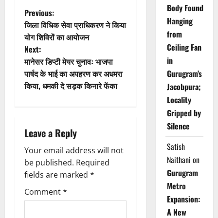
Body Found
P
Previous:
Hanging
जिला विधिक सेवा प्राधिकरण ने किया
o
from
योग शिविरों का आयोजन
Ceiling Fan
Next:
s
in
मानेसर डिप्टी मेयर चुनावः भाजपा
t
पार्षद के भाई का अपहरण कर अधमरा
Gurugram’s
किया, धमकी दे सड़क किनारे फेंका
Jacobpura;
n
Locality
Gripped by
a
Silence
Leave a Reply
v
Satish
Your email address will not
i
Naithani
on
be published.
Required
Gurugram
g
fields are marked
*
Metro
Comment
*
a
Expansion:
A New