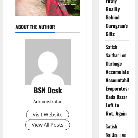
Filthy
Reality
Behind
Gurugram’s
ABOUT THE AUTHOR
Glitz
Satish
Naithani
on
Garbage
Accumulates,
Accountability
BSN Desk
Evaporates:
Bada Bazar
Administrator
Left to
Rot, Again
Visit Website
View All Posts
Satish
Naithani
on