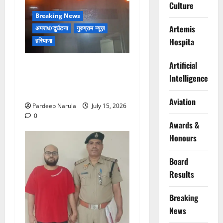
Culture
Breaking News
Artemis
अपराध/दुर्घटना
गुरुग्राम न्यूज़
Hospita
हरियाणा
Artificial
मानेसर की लाइफ लॉन्ग इंडस्ट्री
Intelligence
में भीषण आग, 29 दमकल गाड़ियों
ने पाया काबू
Aviation
Pardeep Narula
July 15, 2026
0
Awards &
Honours
Board
Results
Breaking
News