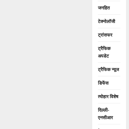
जनहित
टेक्नोलॉजी
ट्रांसफर
ट्रैफिक
अपडेट
ट्रैफिक न्यूज
डिफेंस
त्योहार विशेष
दिल्ली-
एनसीआर