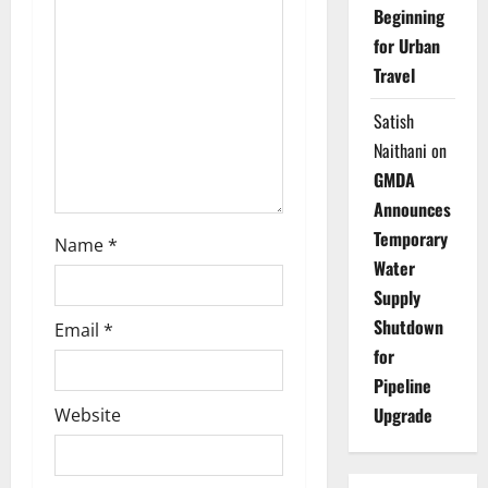
t
Beginning
i
for Urban
Travel
o
Satish
n
Naithani
on
GMDA
Announces
Temporary
Name
*
Water
Supply
Shutdown
Email
*
for
Pipeline
Upgrade
Website