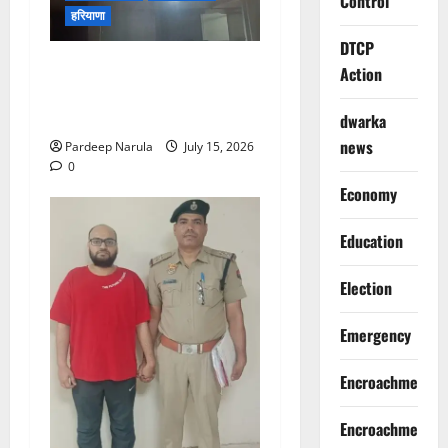
Control
हरियाणा
DTCP
मानेसर की लाइफ लॉन्ग इंडस्ट्री
Action
में भीषण आग, 29 दमकल गाड़ियों
ने पाया काबू
dwarka
news
Pardeep Narula
July 15, 2026
0
Economy
Education
Election
Emergency
Encroachment
Encroachment