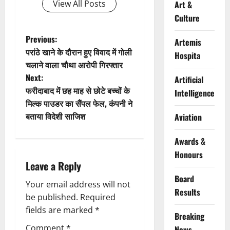
View All Posts
Art &
Culture
P
Previous:
Artemis
परांठे खाने के दौरान हुए विवाद में गोली
Hospita
o
चलाने वाला चौथा आरोपी गिरफ्तार
Next:
Artificial
s
फरीदाबाद में छह माह से छोटे बच्चों के
Intelligence
t
मिल्क पाउडर का सैंपल फेल, कंपनी ने
बताया विदेशी साजिश
Aviation
n
Awards &
a
Honours
Leave a Reply
v
Board
Your email address will not
i
Results
be published.
Required
g
fields are marked
*
Breaking
Comment
*
News