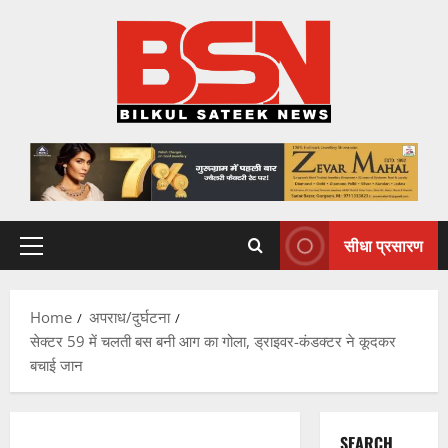
Skip
to
content
सीधा प्रसारण
Primary
Menu
Home
अपराध/दुर्घटना
सेक्टर 59 में चलती बस बनी आग का गोला, ड्राइवर-कंडक्टर ने कूदकर
बचाई जान
SEARCH