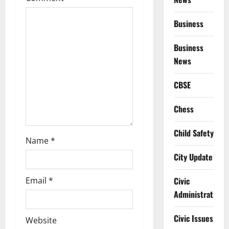
a
t
Business
i
Business
News
o
CBSE
n
Chess
Child Safety
Name
*
City Update
Email
*
Civic
Administration
Civic Issues
Website