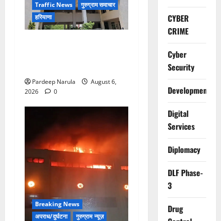
Traffic News
गुरुग्राम समाचार
CYBER
हरियाणा
CRIME
Alret!!! घाटा पावरहाउस रोड
Cyber
बंद, पुलिस ने जारी की ट्रैफिक
एडवाइजरी
Security
Pardeep Narula
August 6,
Development
2026
0
Digital
Services
Diplomacy
DLF Phase-
3
Breaking News
Drug
अपराध/दुर्घटना
गुरुग्राम न्यूज़