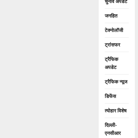
चुनाव अपडेट
जनहित
टेक्नोलॉजी
ट्रांसफर
ट्रैफिक
अपडेट
ट्रैफिक न्यूज
डिफेंस
त्योहार विशेष
दिल्ली-
एनसीआर