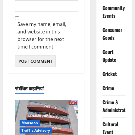
Community
Events
Save my name, email,
Consumer
and website in this
Goods
browser for the next
time I comment.
Court
Update
Cricket
Crime
संबंधित कहानियां
Crime &
Administration
Monsoon
Cultural
Traffic Advisory
Event