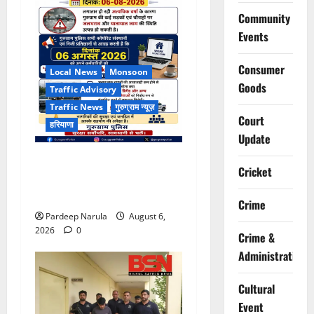
Community
Events
Consumer
Local News
Monsoon
Goods
Traffic Advisory
Traffic News
गुरुग्राम न्यूज़
Court
हरियाणा
Update
भारी बारिश के बीच गुरुग्राम
Cricket
पुलिस ने कंपनियों से वर्क फ्रॉम
होम की अपील की
Crime
Pardeep Narula
August 6,
2026
0
Crime &
Administration
Cultural
Event