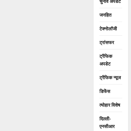
चुनाव अपडेट
जनहित
टेक्नोलॉजी
ट्रांसफर
ट्रैफिक
अपडेट
ट्रैफिक न्यूज
डिफेंस
त्योहार विशेष
दिल्ली-
एनसीआर