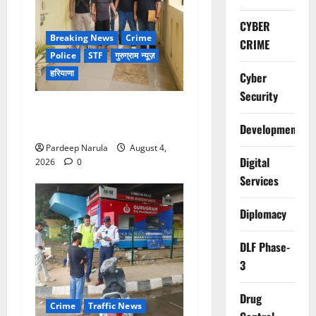
CYBER
Breaking News
Crime
CRIME
Police
STF
गुरुग्राम न्यूज़
हरियाणा
Cyber
Security
UAE से डिपोर्ट हुआ कौशल-बंबीहा
गैंग का सदस्य गौरव गाडोली
Development
Pardeep Narula
August 4,
Digital
2026
0
Services
Diplomacy
DLF Phase-
3
Drug
Crime
Traffic News