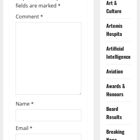
i
Art &
fields are marked
*
Culture
g
Comment
*
Artemis
a
Hospita
t
Artificial
i
Intelligence
o
Aviation
n
Awards &
Honours
Name
*
Board
Results
Email
*
Breaking
News