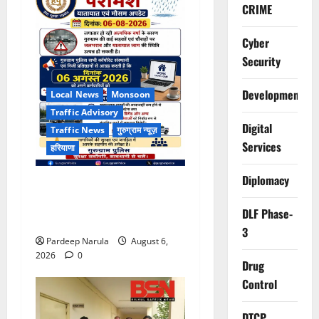
CRIME
Cyber
Security
Development
Local News
Monsoon
Traffic Advisory
Digital
Traffic News
गुरुग्राम न्यूज़
Services
हरियाणा
Diplomacy
भारी बारिश के बीच गुरुग्राम
पुलिस ने कंपनियों से वर्क फ्रॉम
DLF Phase-
होम की अपील की
3
Pardeep Narula
August 6,
2026
0
Drug
Control
DTCP