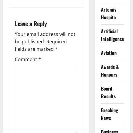
v
Artemis
Hospita
i
Leave a Reply
Artificial
g
Your email address will not
Intelligence
be published.
Required
a
fields are marked
*
Aviation
t
Comment
*
Awards &
i
Honours
o
Board
Results
n
Breaking
News
Business