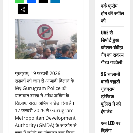
वर्क फ्रॉम
होम की अपील
की
UAE से
डिपोर्ट हुआ
कौशल-बंबीहा
गैंग का सदस्य
गौरव गाडोली
गुरुग्राम, 19 फरवरी 2026।
96 चालानों
सड़कों को जाम से आज़ादी दिलाने के
वाली स्कूटी
लिए Gurugram Police की
गुरुग्राम
यातायात शाखा ने अवैध पार्किंग के
ट्रैफिक
खिलाफ सख्त अभियान छेड़ दिया है।
पुलिस ने की
17 फरवरी 2026 से Gurugram
इंपाउंड
Metropolitan Development
अब LED पर
Authority (GMDA) के सहयोग से
दिखेगा
शहर में क्रेनों का संचालन शुरू किया