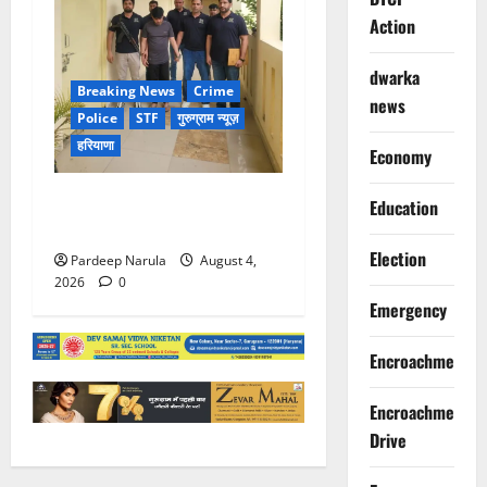
Action
dwarka
Breaking News
Crime
news
Police
STF
गुरुग्राम न्यूज़
हरियाणा
Economy
UAE से डिपोर्ट हुआ कौशल-बंबीहा
Education
गैंग का सदस्य गौरव गाडोली
Election
Pardeep Narula
August 4,
2026
0
Emergency
Encroachment
Encroachment
Drive