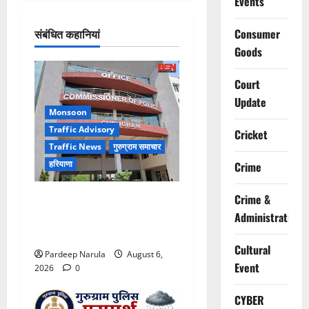
Events
संबंधित कहानियां
Consumer
Goods
Court
Update
Monsoon
Traffic Advisory
Cricket
Traffic News
गुरुग्राम समाचार
हरियाणा
Crime
Alret!!! घाटा पावरहाउस रोड
Crime &
बंद, पुलिस ने जारी की ट्रैफिक
Administration
एडवाइजरी
Cultural
Pardeep Narula
August 6,
Event
2026
0
CYBER