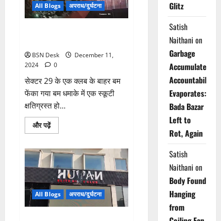
Glitz
पंजा
All Blogs
अपराध/दुर्घटना
Satish
गुरुग्राम में क्लब पर बम से हमला,मचा
Naithani
on
हड़कंप, एक आरोपी अरेस्ट
Garbage
BSN Desk
December 11,
2024
0
Accumulates,
Accountability
सेक्टर 29 के एक क्लब के बाहर बम
Evaporates:
फेंका गया बम धमाके में एक स्कूटी
क्षतिग्रस्त हो...
Bada Bazar
Left to
Read
और पढ़ें
more
Rot, Again
about
गुरुग्राम
में
Satish
क्लब
पर
Naithani
on
बम
Body Found
से
हमला,मचा
Hanging
हड़कंप,
All Blogs
अपराध/दुर्घटना
एक
from
आरोपी
अरेस्ट
गुरुग्राम सेक्टर 29 में फेंका गया देसी
Ceiling Fan