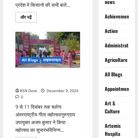
news
प्रदेश मे किसानो की सभी बाते...
Achievements
Read
और पढ़ें
more
about
शंभू
Action
बॉर्डर
पर
किसानों
Administration
के
प्रदर्शन
को
Agriculture
लेकर
All Blogs
लाइफस्टाइल
बोले
रणबीर
गंगवा
All Blogs
तीन दिवसीय अंतरराष्ट्रीय गीता
महोत्सव आज से शुरू
Appointments
BSN Desk
December 9, 2024
0
Art &
9 से 11 दिसंबर तक चलेगा
Culture
अंतरराष्ट्रीय गीता महोत्सवगुरुग्राम
उपायुक्त अजय कुमार ने किया
Artemis
महोत्सव का शुभारंभविभिन्न...
Hospita