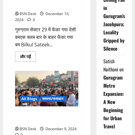
बम
in
BSN Desk
December 10,
Gurugram’s
2024
0
Jacobpura;
गुरुग्राम सेक्टर 29 में फेंका गया देसी
Locality
बमएक क्लब बार के बाहर फेंका गया
Gripped by
बम Bilkul Sateek...
Silence
Read
और पढ़ें
more
Satish
about
Naithani
on
गुरुग्राम
सेक्टर
Gurugram
29
में
Metro
फेंका
गया
Expansion:
देसी
बम
All Blogs
समस्या/समाधान
A New
Beginning
RWA ने विधायक और डीटीपी का
for Urban
किया धन्यवाद
Travel
BSN Desk
December 9, 2024
0