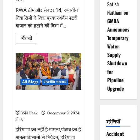
Satish
RWA टीम और सेक्टर 14, स्थानीय
Naithani
on
निवासियों ने जिस प्रकारअवैध पटरी
GMDA
बाजार को हटाने की दिशा में...
Announces
Temporary
Read
और पढ़ें
more
Water
about
RWA
Supply
ने
विधायक
Shutdown
और
डीटीपी
for
का
किया
Pipeline
धन्यवाद
All Blogs
राजनीति समाचार
Upgrade
शंभू बॉर्डर पर किसानों के प्रदर्शन को
लेकर बोले रणबीर गंगवा
BSN Desk
December 9, 2024
0
श्रेणियाँ
हरियाणा का नहीं है मामला,पंजाब का है
Accident
मामलाकिसानों से निवेदन, हरियाणा