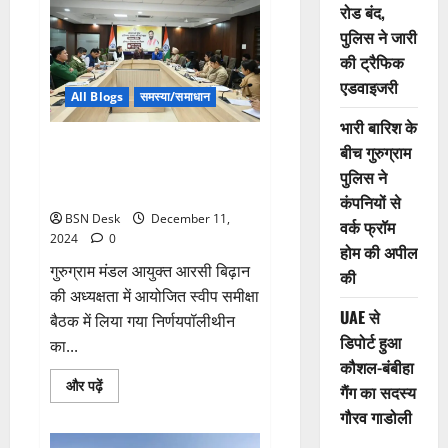
को
रोड बंद,
नया
नाम
पुलिस ने जारी
–
‘केशव
की ट्रैफिक
पार्क’
एडवाइजरी
करने
All Blogs
समस्या/समाधान
का
फैसला
भारी बारिश के
निजी या सरकारी भूमि पर कचरा डंपिंग
बीच गुरुग्राम
प्वाइंट बनाने वालों के विरुद्ध की जाएगी
पुलिस ने
कार्रवाई
कंपनियों से
BSN Desk
December 11,
वर्क फ्रॉम
2024
0
होम की अपील
गुरुग्राम मंडल आयुक्त आरसी बिढ़ान
की
की अध्यक्षता में आयोजित स्वीप समीक्षा
UAE से
बैठक में लिया गया निर्णयपॉलीथीन
डिपोर्ट हुआ
का...
कौशल-बंबीहा
Read
और पढ़ें
गैंग का सदस्य
more
about
गौरव गाडोली
निजी
या