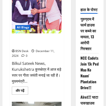
हाल के पोस्ट
गुरुग्राम में
फार्म हाउस
All Blogs
पर कब्जे का
मामला, 13
थीम पार्क को नया नाम – ‘केशव पार्क’
आरोपी
करने का फैसला
गिरफ्तार
BSN Desk
December 11,
2024
0
NCC Cadets
Bilkul Sateek News,
Join ‘Ek Ped
Kurukshetra कुरुक्षेत्र में आज बड़े
Maa Ke
स्तर पर गीता जयंती मनाई जा रही है।
Naam’
मुख्यमंत्री...
Plantation
Drive!!!
Read
और पढ़ें
more
Alret!!! घाटा
about
थीम
पावरहाउस
पार्क