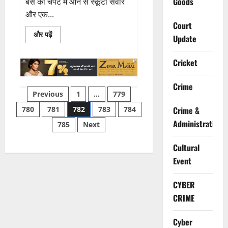
Goods
बस की चपेट में आने से स्कूटी सवार
और एक...
Court
Read
और पढ़ें
Update
more
about
गुरुग्राम
Cricket
में
फिर
दिखा
तेज
Crime
Posts
रफ्तार
Previous
1
…
779
का
कहर
780
781
782
783
784
Crime &
pagination
Administration
785
Next
Cultural
Event
CYBER
CRIME
Cyber