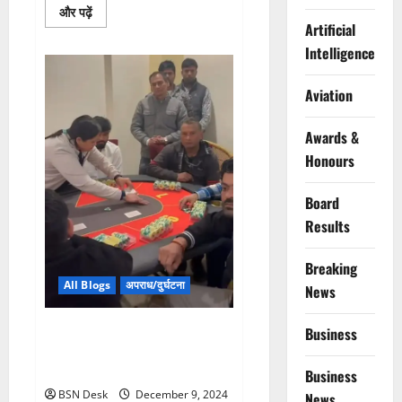
Read
और पढ़ें
more
Artificial
about
तीन
Intelligence
दिवसीय
अंतरराष्ट्रीय
गीता
Aviation
महोत्सव
आज
से
Awards &
शुरू
Honours
Board
Results
Breaking
All Blogs
अपराध/दुर्घटना
News
अवैध Casino पर क्राइम ब्रांच की
Business
रेड 31 युवक और 9 युवतियां गिरफ्तार
जबकि Casino का सरगना फरार
Business
BSN Desk
December 9, 2024
News