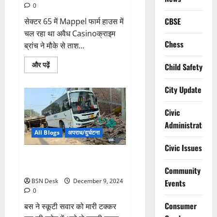
0
CBSE
सेक्टर 65 में Mappel फार्म हाउस में
चल रहा था अवैध Casinoक्राइम
Chess
ब्रांच ने मौके से ताश...
Read
और पढ़ें
Child Safety
more
about
अवैध
City Update
Casino
पर
क्राइम
Civic
ब्रांच
की
Administration
रेड
31
All Blogs
अपराध/दुर्घटना
युवक
और
Civic Issues
9
गुरुग्राम में फिर दिखा तेज रफ्तार का
युवतियां
गिरफ्तार
कहर
Community
जबकि
Casino
BSN Desk
December 9, 2024
Events
का
0
सरगना
फरार
Consumer
बस ने स्कूटी सवार को मारी टक्कर