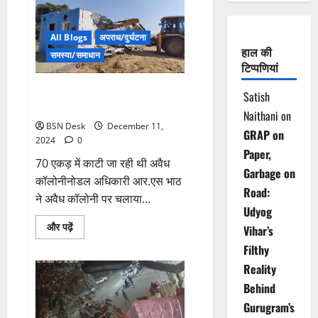
सरकारी
भूमि
पर
कचरा
All Blogs
अपराध/दुर्घटना
डंपिंग
हाल की
प्वाइंट
समस्या/समाधान
बनाने
टिप्पणियां
वालों
के
गुरुग्राम में अवैध कॉलोनी पर चला
विरुद्ध
Satish
की
पीला पंजा
जाएगी
Naithani
on
कार्रवाई
BSN Desk
December 11,
GRAP on
2024
0
Paper,
70 एकड़ में काटी जा रही थी अवैध
Garbage on
कॉलोनीनोडल अधिकारी आर.एस भाठ
Road:
ने अवैध कॉलोनी पर चलाया...
Udyog
Read
और पढ़ें
Vihar’s
more
about
Filthy
गुरुग्राम
में
Reality
अवैध
कॉलोनी
Behind
पर
चला
Gurugram’s
पीला