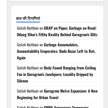
हाल की टिप्पणियां
Satish Naithani
on
GRAP on Paper, Garbage on Road:
Udyog Vihar’s Filthy Reality Behind Gurugram’s Glitz
Satish Naithani
on
Garbage Accumulates,
Accountability Evaporates: Bada Bazar Left to Rot,
Again
Satish Naithani
on
Body Found Hanging from Ceiling
Fan in Gurugram’s Jacobpura; Locality Gripped by
Silence
Satish Naithani
on
Gurugram Metro Expansion: A New
Beginning for Urban Travel
Satish Naithani
on
GMDA Announces Temporary