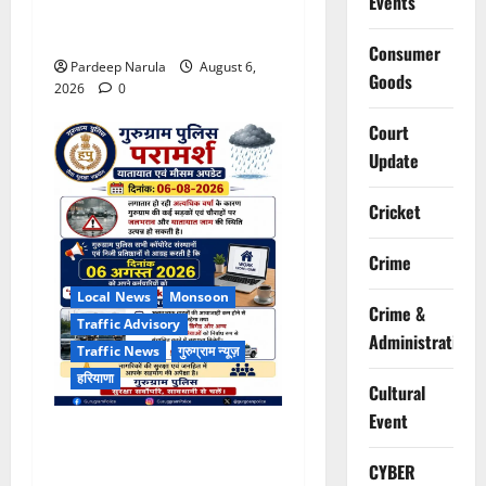
Events
बंद, पुलिस ने जारी की ट्रैफिक
एडवाइजरी
Consumer
Pardeep Narula
August 6,
Goods
2026
0
Court
Update
Cricket
Crime
Local News
Monsoon
Crime &
Traffic Advisory
Administration
Traffic News
गुरुग्राम न्यूज़
हरियाणा
Cultural
Event
भारी बारिश के बीच गुरुग्राम
पुलिस ने कंपनियों से वर्क फ्रॉम
CYBER