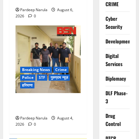
होम की अपील की
CRIME
Pardeep Narula
August 6,
2026
0
Cyber
Security
Development
Digital
Services
Breaking News
Crime
Police
STF
गुरुग्राम न्यूज़
Diplomacy
हरियाणा
DLF Phase-
UAE से डिपोर्ट हुआ कौशल-बंबीहा
3
गैंग का सदस्य गौरव गाडोली
Drug
Pardeep Narula
August 4,
Control
2026
0
DTCP