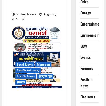
बंद, पुलिस ने जारी की ट्रैफिक
Drive
एडवाइजरी
Energy
Pardeep Narula
August 6,
2026
0
Entertainment
Environment
EOW
Events
Local News
Monsoon
Farmers
Traffic Advisory
Traffic News
गुरुग्राम न्यूज़
Festival
हरियाणा
News
भारी बारिश के बीच गुरुग्राम
Fire news
पुलिस ने कंपनियों से वर्क फ्रॉम