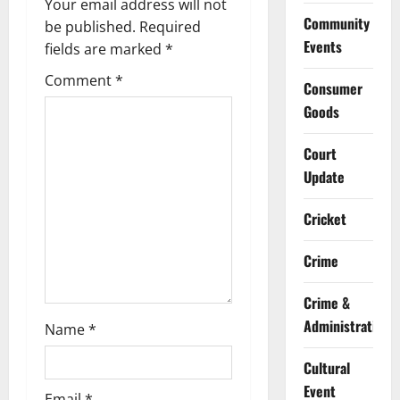
Your email address will not
Community
g
be published.
Required
Events
fields are marked
*
a
Comment
*
Consumer
t
Goods
i
Court
o
Update
n
Cricket
Crime
Crime &
Administration
Name
*
Cultural
Event
Email
*