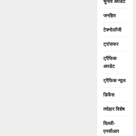
चुनाव अपडेट
जनहित
टेक्नोलॉजी
ट्रांसफर
ट्रैफिक
अपडेट
ट्रैफिक न्यूज
डिफेंस
त्योहार विशेष
दिल्ली-
एनसीआर