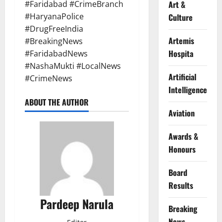
#Faridabad #CrimeBranch
Art &
#HaryanaPolice
Culture
#DrugFreeIndia
Artemis
#BreakingNews
Hospita
#FaridabadNews
#NashaMukti #LocalNews
Artificial
#CrimeNews
Intelligence
ABOUT THE AUTHOR
Aviation
Awards &
Honours
Board
Results
Pardeep Narula
Breaking
News