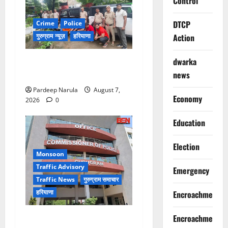
Control
DTCP
Crime
Police
गुरुग्राम न्यूज़
हरियाणा
Action
dwarka
गुरुग्राम में फार्म हाउस पर कब्जे
का मामला, 13 आरोपी गिरफ्तार
news
Pardeep Narula
August 7,
Economy
2026
0
Education
Election
Monsoon
Traffic Advisory
Emergency
Traffic News
गुरुग्राम समाचार
हरियाणा
Encroachment
Alret!!! घाटा पावरहाउस रोड
Encroachment