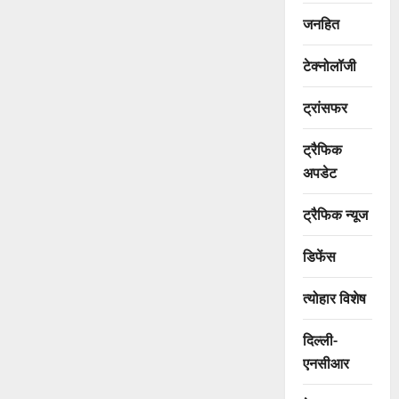
जनहित
टेक्नोलॉजी
ट्रांसफर
ट्रैफिक
अपडेट
ट्रैफिक न्यूज
डिफेंस
त्योहार विशेष
दिल्ली-
एनसीआर