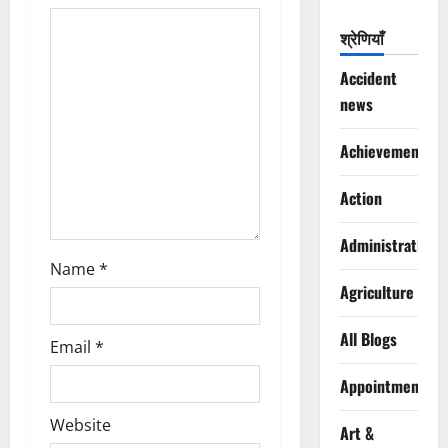
t
श्रेणियाँ
i
Accident
o
news
n
Achievements
Action
Administration
Name
*
Agriculture
All Blogs
Email
*
Appointments
Website
Art &