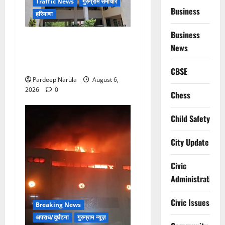
Traffic News
गुरुग्राम समाचार
Business
हरियाणा
Business
Alret!!! घाटा पावरहाउस रोड
News
बंद, पुलिस ने जारी की ट्रैफिक
एडवाइजरी
CBSE
Pardeep Narula
August 6,
2026
0
Chess
Child Safety
City Update
Civic
Administration
Civic Issues
Breaking News
अपराध/दुर्घटना
गुरुग्राम न्यूज़