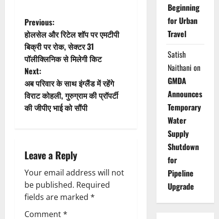
Beginning
P
for Urban
Previous:
Travel
होलसेल और रिटेल शॉप पर एमटीपी
o
बिक्री पर रोक, सेक्टर 31
Satish
पॉलीक्लिनिक से मिलेगी किट
s
Naithani
on
Next:
GMDA
t
अब परिवार के साथ इंग्लैंड में रहेंगे
Announces
विराट कोहली, गुरुग्राम की प्रॉपर्टी
n
Temporary
की जीपीए भाई को सौंपी
Water
a
Supply
v
Shutdown
Leave a Reply
for
i
Your email address will not
Pipeline
g
be published.
Required
Upgrade
fields are marked
*
a
Comment
*