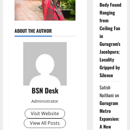
Body Found
Hanging
from
Ceiling Fan
ABOUT THE AUTHOR
in
Gurugram’s
Jacobpura;
Locality
Gripped by
Silence
Satish
BSN Desk
Naithani
on
Administrator
Gurugram
Metro
Visit Website
Expansion:
View All Posts
A New