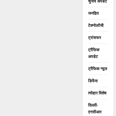
चुनाव अपडेट
जनहित
टेक्नोलॉजी
ट्रांसफर
ट्रैफिक
अपडेट
ट्रैफिक न्यूज
डिफेंस
त्योहार विशेष
दिल्ली-
एनसीआर