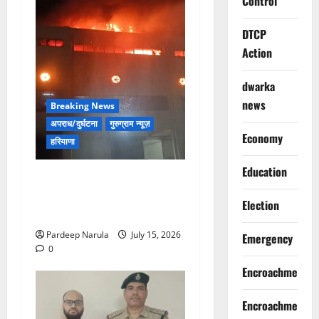
Control
DTCP
Action
dwarka
news
Breaking News
अपराध/दुर्घटना
गुरुग्राम न्यूज़
Economy
हरियाणा
Education
मानेसर की लाइफ लॉन्ग इंडस्ट्री
में भीषण आग, 29 दमकल गाड़ियों
Election
ने पाया काबू
Pardeep Narula
July 15, 2026
Emergency
0
Encroachment
Encroachment