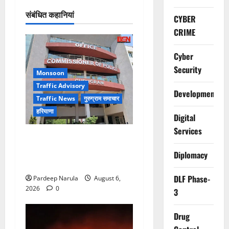
संबंधित कहानियां
CYBER
CRIME
Cyber
Security
Monsoon
Traffic Advisory
Development
Traffic News
गुरुग्राम समाचार
हरियाणा
Digital
Services
Alret!!! घाटा पावरहाउस रोड
बंद, पुलिस ने जारी की ट्रैफिक
Diplomacy
एडवाइजरी
DLF Phase-
Pardeep Narula
August 6,
2026
0
3
Drug