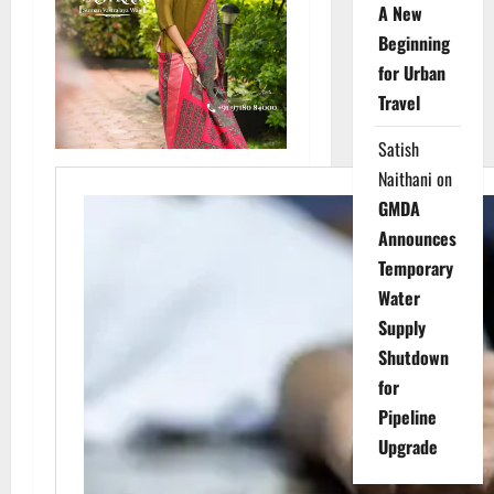
A New
Beginning
for Urban
Travel
Satish
Naithani
on
GMDA
Announces
Temporary
Water
Supply
Shutdown
for
Pipeline
Upgrade