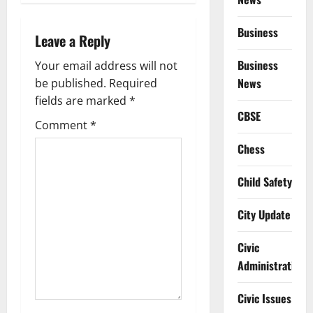
v
Business
i
Leave a Reply
Business
g
Your email address will not
News
be published.
Required
a
fields are marked
*
CBSE
t
Comment
*
Chess
i
Child Safety
o
n
City Update
Civic
Administration
Civic Issues