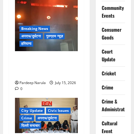
Community
Events
Breaking News
Consumer
अपराध/दुर्घटना
गुरुग्राम न्यूज़
Goods
हरियाणा
Court
मानेसर की लाइफ लॉन्ग इंडस्ट्री
Update
में भीषण आग, 29 दमकल गाड़ियों
Cricket
ने पाया काबू
Pardeep Narula
July 15, 2026
Crime
0
Crime &
Administration
City Update
Civic Issues
Crime
अपराध/दुर्घटना
Cultural
दिल्ली समाचार
Event