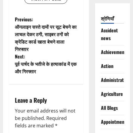
P
श्रेणियाँ
Previous:
ऑनलाइन सस्ते दामों पर सूट बेचने का
Accident
o
लाचल देकर ठगी, साइबर ठगों को
news
क्रेडिट कार्ड खाता बेचने वाला
s
गिरफ्तार
Achievements
t
Next:
पूर्व पार्षद के भतीजे के हत्याकांड में एक
Action
n
और गिरफ्तार
Administration
a
v
Agriculture
Leave a Reply
i
All Blogs
Your email address will not
g
be published.
Required
Appointments
fields are marked
*