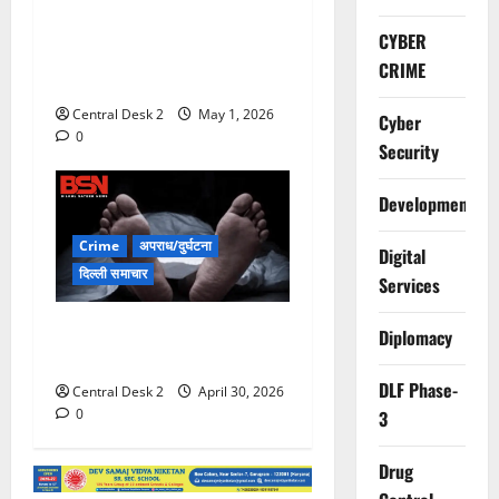
हथियार तस्कर गिरोह का
CYBER
भंडाफोड़, गोगी गैंग के पांच बदमाश
CRIME
दबोचे
Central Desk 2
May 1, 2026
Cyber
0
Security
Development
Crime
अपराध/दुर्घटना
Digital
दिल्ली समाचार
Services
गोल्फ कोर्स के तालाब में डूबने से
Diplomacy
तीन बच्चों की मौत
DLF Phase-
Central Desk 2
April 30, 2026
0
3
Drug