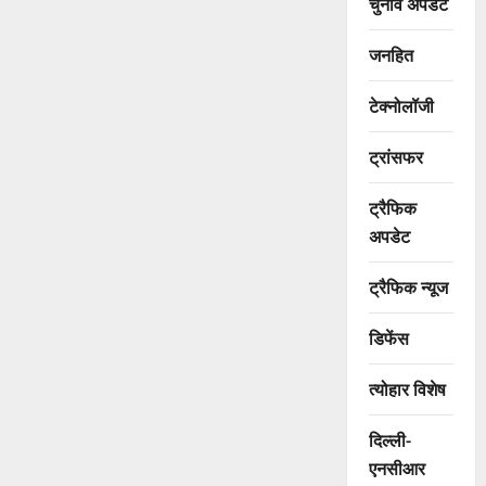
चुनाव अपडेट
जनहित
टेक्नोलॉजी
ट्रांसफर
ट्रैफिक
अपडेट
ट्रैफिक न्यूज
डिफेंस
त्योहार विशेष
दिल्ली-
एनसीआर