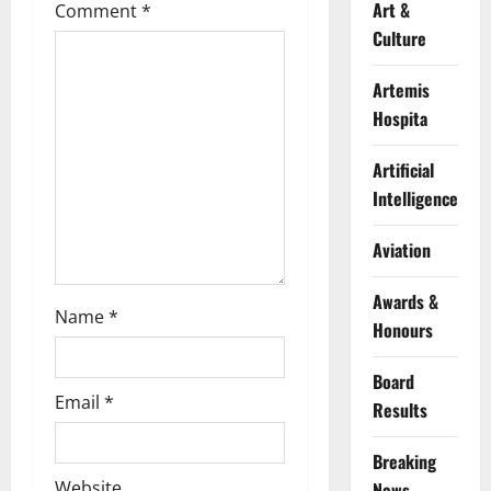
a
Art &
Comment
*
t
Culture
i
Artemis
Hospita
o
Artificial
n
Intelligence
Aviation
Awards &
Name
*
Honours
Board
Email
*
Results
Breaking
Website
News