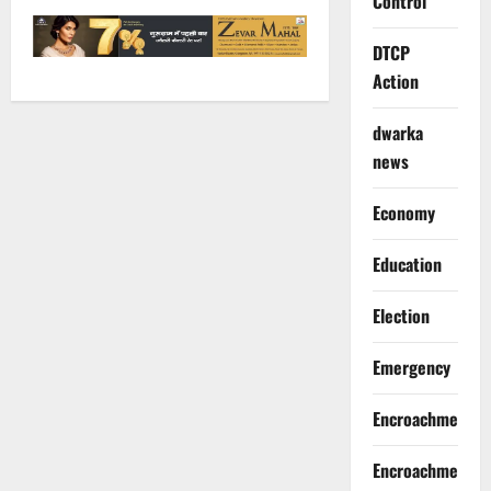
Control
DTCP
Action
dwarka
news
Economy
Education
Election
Emergency
Encroachment
Encroachment