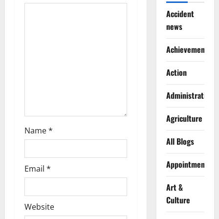
a
Accident
t
news
i
Achievements
o
Action
n
Administration
Agriculture
Name
*
All Blogs
Appointments
Email
*
Art &
Culture
Website