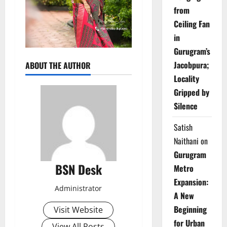
from
Ceiling Fan
in
Gurugram’s
Jacobpura;
ABOUT THE AUTHOR
Locality
Gripped by
Silence
Satish
Naithani
on
Gurugram
BSN Desk
Metro
Expansion:
Administrator
A New
Beginning
Visit Website
for Urban
View All Posts