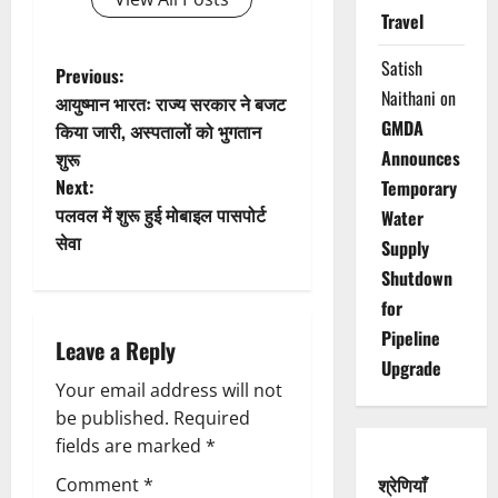
Travel
Satish
P
Previous:
Naithani
on
आयुष्मान भारतः राज्य सरकार ने बजट
o
GMDA
किया जारी, अस्पतालों को भुगतान
Announces
शुरू
s
Next:
Temporary
t
पलवल में शुरू हुई मोबाइल पासपोर्ट
Water
सेवा
Supply
n
Shutdown
a
for
Pipeline
Leave a Reply
v
Upgrade
Your email address will not
i
be published.
Required
g
fields are marked
*
श्रेणियाँ
Comment
*