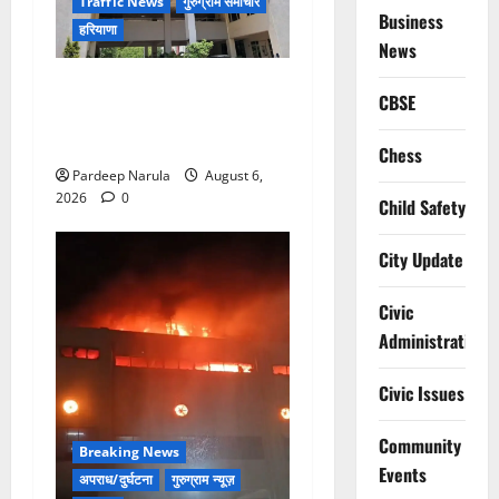
Traffic News
गुरुग्राम समाचार
Business
हरियाणा
News
Alret!!! घाटा पावरहाउस रोड
CBSE
बंद, पुलिस ने जारी की ट्रैफिक
एडवाइजरी
Chess
Pardeep Narula
August 6,
2026
0
Child Safety
City Update
Civic
Administration
Civic Issues
Community
Breaking News
Events
अपराध/दुर्घटना
गुरुग्राम न्यूज़