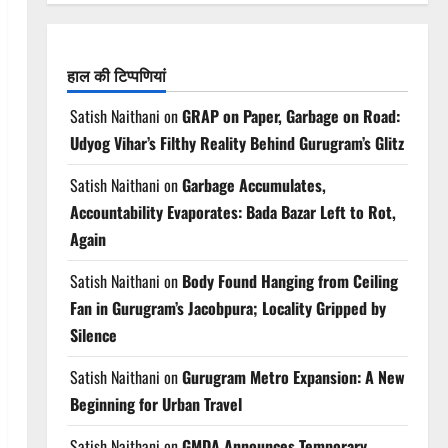
हाल की टिप्पणियां
Satish Naithani
on
GRAP on Paper, Garbage on Road:
Udyog Vihar’s Filthy Reality Behind Gurugram’s Glitz
Satish Naithani
on
Garbage Accumulates,
Accountability Evaporates: Bada Bazar Left to Rot,
Again
Satish Naithani
on
Body Found Hanging from Ceiling
Fan in Gurugram’s Jacobpura; Locality Gripped by
Silence
Satish Naithani
on
Gurugram Metro Expansion: A New
Beginning for Urban Travel
Satish Naithani
on
GMDA Announces Temporary