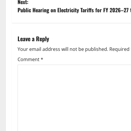
Next:
s
Public Hearing on Electricity Tariffs for FY 2026–27
t
n
Leave a Reply
a
Your email address will not be published.
Required 
v
Comment
*
i
g
a
t
i