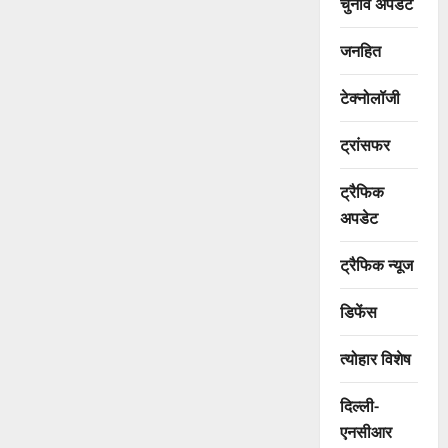
चुनाव अपडेट
जनहित
टेक्नोलॉजी
ट्रांसफर
ट्रैफिक
अपडेट
ट्रैफिक न्यूज
डिफेंस
त्योहार विशेष
दिल्ली-
एनसीआर