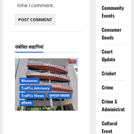
time I comment.
Community
Events
Consumer
Goods
संबंधित कहानियां
Court
Update
Cricket
Monsoon
Crime
Traffic Advisory
Traffic News
गुरुग्राम समाचार
Crime &
हरियाणा
Administration
Alret!!! घाटा पावरहाउस रोड
Cultural
बंद, पुलिस ने जारी की ट्रैफिक
Event
एडवाइजरी