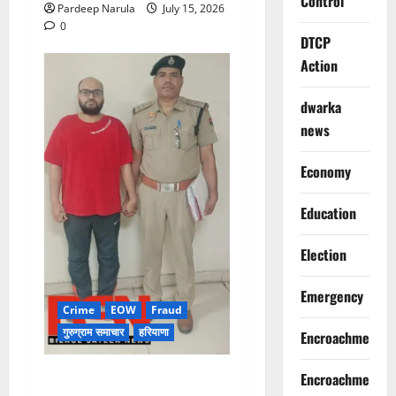
Control
Pardeep Narula
July 15, 2026
0
DTCP
Action
dwarka
news
Economy
Education
Election
Emergency
Crime
EOW
Fraud
गुरुग्राम समाचार
हरियाणा
Encroachment
फ्लैट दिलाने के नाम पर करोड़ों की
Encroachment