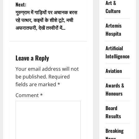
s
Art &
Next:
Culture
t
गुरुग्राम में गाड़ियों पर अचानक बरस
रहे पत्थर, कइयों के शीशे टूटे, मची
n
Artemis
अफरातफरी, देखें तस्वीरों में…
Hospita
a
Artificial
v
Intelligence
Leave a Reply
i
Your email address will not
Aviation
g
be published.
Required
fields are marked
*
Awards &
a
Honours
Comment
*
t
Board
i
Results
o
Breaking
News