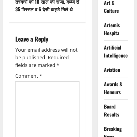
तस्करों को 10 साल की सजा, कब्जे से
Art &
n
35 पिस्टल व 6 देसी कट्टे मिले थे
Culture
a
Artemis
v
Hospita
Leave a Reply
i
Artificial
Your email address will not
Intelligence
g
be published.
Required
fields are marked
*
Aviation
a
Comment
*
t
Awards &
Honours
i
Board
o
Results
n
Breaking
News