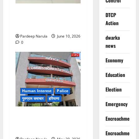
Control
फ्लैट दिलाने के नाम पर करोड़ों की
DTCP
ठगी, आरोपी दिल्ली एयरपोर्ट से
Action
गिरफ्तार
Pardeep Narula
June 10, 2026
dwarka
0
news
Economy
Education
Election
Human Interest
Police
गुरुग्राम समाचार
हरियाणा
Emergency
गुरुग्राम पुलिस ने 10 साल की
Encroachment
बच्ची को परिवार से मिलाया,
परिजनों ने कहा Thanks!!!
Encroachment