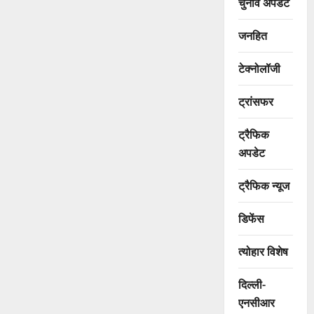
चुनाव अपडेट
जनहित
टेक्नोलॉजी
ट्रांसफर
ट्रैफिक
अपडेट
ट्रैफिक न्यूज
डिफेंस
त्योहार विशेष
दिल्ली-
एनसीआर