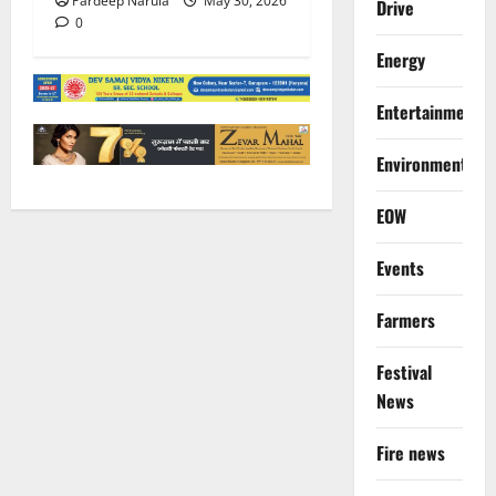
Pardeep Narula
May 30, 2026
Drive
0
Energy
Entertainment
Environment
EOW
Events
Farmers
Festival
News
Fire news