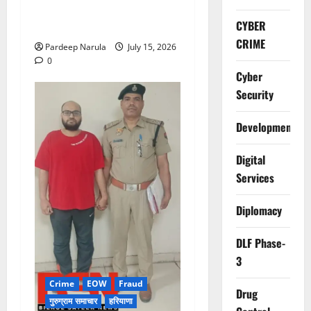
में भीषण आग, 29 दमकल गाड़ियों
CYBER
ने पाया काबू
CRIME
Pardeep Narula
July 15, 2026
0
Cyber
Security
Development
Digital
Services
Diplomacy
DLF Phase-
3
Crime
EOW
Fraud
Drug
गुरुग्राम समाचार
हरियाणा