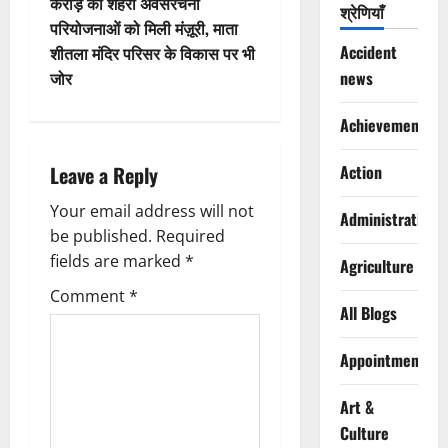
करोड़ की शहरी अवसंरचना
श्रेणियाँ
n
परियोजनाओं को मिली मंज़ूरी, माता
Accident
शीतला मंदिर परिसर के विकास पर भी
a
जोर
news
v
Achievements
i
Leave a Reply
Action
g
Your email address will not
Administration
a
be published.
Required
fields are marked
*
Agriculture
t
Comment
*
i
All Blogs
o
Appointments
n
Art &
Culture