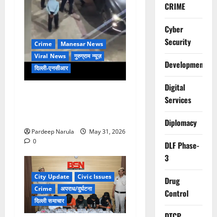
CRIME
Cyber
Security
Crime
Manesar News
Viral News
गुरुग्राम न्यूज़
Development
दिल्ली-एनसीआर
Digital
गुरुग्राम की हाईराइज सोसाइटी में
Services
शराबियों का तांडव, फॉर्च्यूनर पर
चढ़कर किया डांस, गार्ड को पीटा!
Diplomacy
Pardeep Narula
May 31, 2026
0
DLF Phase-
3
City Update
Civic Issues
Drug
Crime
अपराध/दुर्घटना
Control
दिल्ली समाचार
DTCP