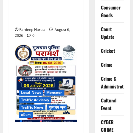
Alret!!! घाटा पावरहाउस रोड
Consumer
बंद, पुलिस ने जारी की ट्रैफिक
Goods
एडवाइजरी
Court
Pardeep Narula
August 6,
2026
0
Update
Cricket
Crime
Crime &
Administration
Local News
Monsoon
Cultural
Traffic Advisory
Event
Traffic News
गुरुग्राम न्यूज़
हरियाणा
CYBER
CRIME
भारी बारिश के बीच गुरुग्राम