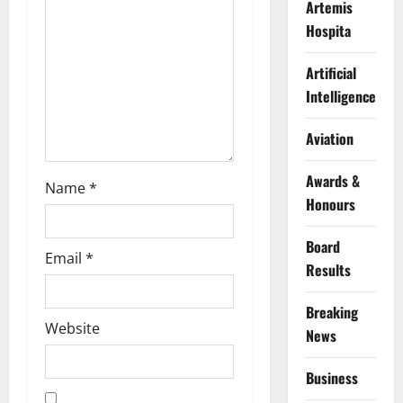
t
Artemis
Hospita
i
Artificial
o
Intelligence
n
Aviation
Awards &
Name
*
Honours
Board
Email
*
Results
Breaking
Website
News
Business