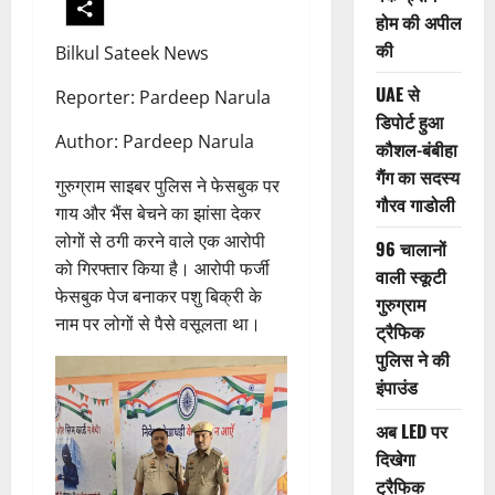
होम की अपील
की
Bilkul Sateek News
UAE से
Reporter: Pardeep Narula
डिपोर्ट हुआ
Author: Pardeep Narula
कौशल-बंबीहा
गैंग का सदस्य
गुरुग्राम साइबर पुलिस ने फेसबुक पर
गौरव गाडोली
गाय और भैंस बेचने का झांसा देकर
लोगों से ठगी करने वाले एक आरोपी
96 चालानों
को गिरफ्तार किया है। आरोपी फर्जी
वाली स्कूटी
फेसबुक पेज बनाकर पशु बिक्री के
गुरुग्राम
नाम पर लोगों से पैसे वसूलता था।
ट्रैफिक
पुलिस ने की
इंपाउंड
अब LED पर
दिखेगा
ट्रैफिक