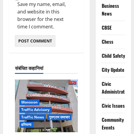
Save my name, email,
Business
and website in this
News
browser for the next
time I comment.
CBSE
Chess
Child Safety
संबंधित कहानियां
City Update
Civic
Administration
Monsoon
Civic Issues
Traffic Advisory
Traffic News
गुरुग्राम समाचार
Community
हरियाणा
Events