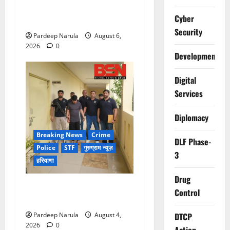
पुलिस ने कंपनियों से वर्क फ्रॉम
Cyber
होम की अपील की
Security
Pardeep Narula
August 6,
2026
0
Development
Digital
Services
Diplomacy
Breaking News
Crime
DLF Phase-
Police
STF
गुरुग्राम न्यूज़
3
हरियाणा
Drug
UAE से डिपोर्ट हुआ कौशल-बंबीहा
Control
गैंग का सदस्य गौरव गाडोली
Pardeep Narula
August 4,
DTCP
2026
0