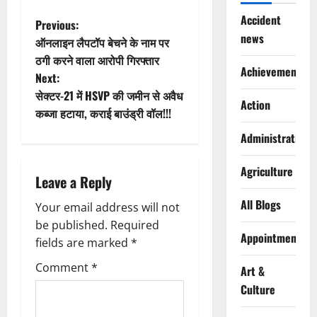
Accident
P
Previous:
news
ऑनलाइन लैपटॉप बेचने के नाम पर
o
ठगी करने वाला आरोपी गिरफ्तार
Achievements
Next:
s
सेक्टर-21 में HSVP की जमीन से अवैध
Action
t
कब्जा हटाया, कराई बाउंड्री वॉल!!!
Administration
n
a
Agriculture
Leave a Reply
v
All Blogs
Your email address will not
be published.
Required
i
Appointments
fields are marked
*
g
Comment
*
Art &
Culture
a