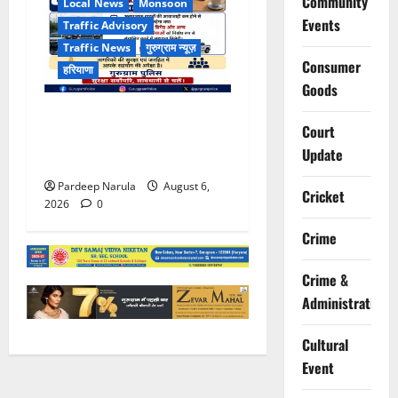
Community
Local News
Monsoon
Events
Traffic Advisory
Traffic News
गुरुग्राम न्यूज़
Consumer
हरियाणा
Goods
भारी बारिश के बीच गुरुग्राम
Court
पुलिस ने कंपनियों से वर्क फ्रॉम
Update
होम की अपील की
Pardeep Narula
August 6,
Cricket
2026
0
Crime
Crime &
Administration
Cultural
Event