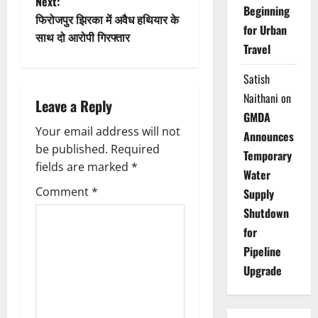
Next:
s
Beginning
फिरोजपुर झिरका में अवैध हथियार के
for Urban
t
साथ दो आरोपी गिरफ्तार
Travel
n
Satish
a
Naithani
on
Leave a Reply
GMDA
v
Your email address will not
Announces
be published.
Required
i
Temporary
fields are marked
*
Water
g
Comment
*
Supply
Shutdown
a
for
t
Pipeline
Upgrade
i
o