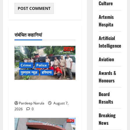
Culture
Artemis
Hospita
संबंधित कहानियां
Artificial
Intelligence
Aviation
Crime
Police
Awards &
गुरुग्राम न्यूज़
हरियाणा
Honours
गुरुग्राम में फार्म हाउस पर कब्जे
Board
का मामला, 13 आरोपी गिरफ्तार
Results
Pardeep Narula
August 7,
2026
0
Breaking
News