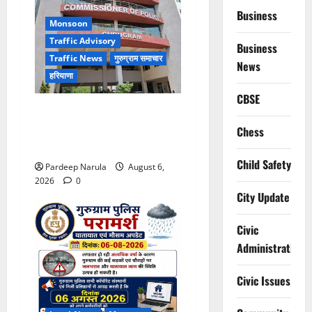
Business
Monsoon
Traffic Advisory
Business
Traffic News
गुरुग्राम समाचार
News
हरियाणा
CBSE
Alret!!! घाटा पावरहाउस रोड
बंद, पुलिस ने जारी की ट्रैफिक
Chess
एडवाइजरी
Child Safety
Pardeep Narula
August 6,
2026
0
City Update
Civic
Administration
Civic Issues