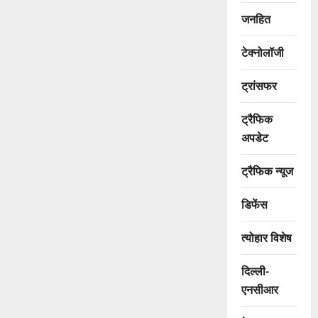
जनहित
टेक्नोलॉजी
ट्रांसफर
ट्रैफिक
अपडेट
ट्रैफिक न्यूज
डिफेंस
त्योहार विशेष
दिल्ली-
एनसीआर