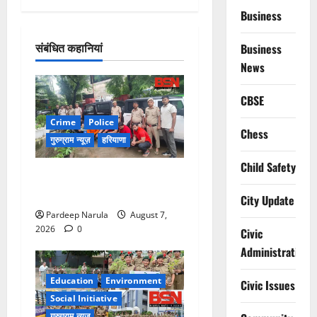
Business
संबंधित कहानियां
Business
News
CBSE
Crime
Police
Chess
गुरुग्राम न्यूज़
हरियाणा
Child Safety
गुरुग्राम में फार्म हाउस पर कब्जे
का मामला, 13 आरोपी गिरफ्तार
City Update
Pardeep Narula
August 7,
2026
0
Civic
Administration
Education
Environment
Civic Issues
Social Initiative
गुरुग्राम न्यूज़