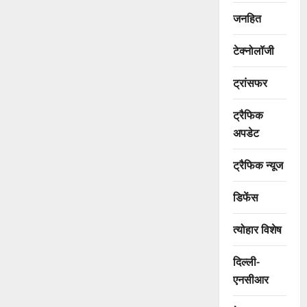
जनहित
टेक्नोलॉजी
ट्रांसफर
ट्रैफिक
अपडेट
ट्रैफिक न्यूज
डिफेंस
त्योहार विशेष
दिल्ली-
एनसीआर