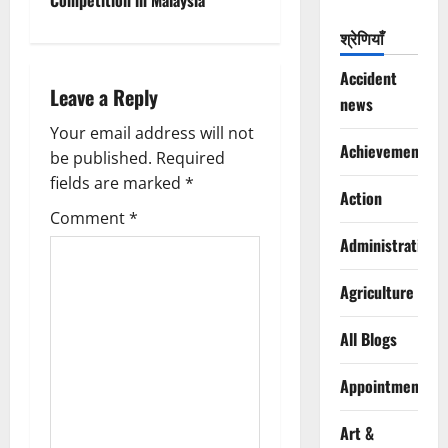
n
a
श्रेणियाँ
v
Accident
Leave a Reply
news
i
Your email address will not
Achievements
g
be published.
Required
fields are marked
*
Action
a
Comment
*
t
Administration
i
Agriculture
o
All Blogs
n
Appointments
Art &