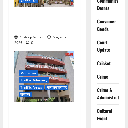
Community
Events
NCC Cadets Join ‘Ek Ped
Maa Ke Naam’ Plantation
Consumer
Drive!!!
Goods
Pardeep Narula
August 7,
Court
2026
0
Update
Cricket
Monsoon
Crime
Traffic Advisory
Traffic News
गुरुग्राम समाचार
Crime &
हरियाणा
Administration
Alret!!! घाटा पावरहाउस रोड
Cultural
बंद, पुलिस ने जारी की ट्रैफिक
Event
एडवाइजरी