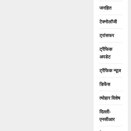
जनहित
टेक्नोलॉजी
ट्रांसफर
ट्रैफिक
अपडेट
ट्रैफिक न्यूज
डिफेंस
त्योहार विशेष
दिल्ली-
एनसीआर