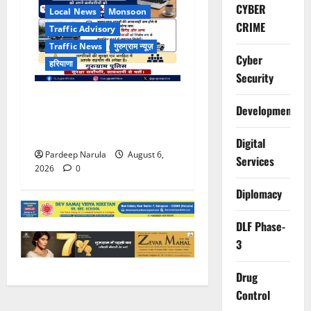
CYBER
Local News
Monsoon
CRIME
Traffic Advisory
Traffic News
गुरुग्राम न्यूज़
Cyber
हरियाणा
Security
भारी बारिश के बीच गुरुग्राम
Development
पुलिस ने कंपनियों से वर्क फ्रॉम
होम की अपील की
Digital
Pardeep Narula
August 6,
Services
2026
0
Diplomacy
DLF Phase-
3
Drug
Control