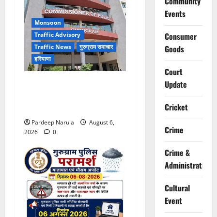
Community
Events
Monsoon
Traffic Advisory
Consumer
Traffic News
गुरुग्राम समाचार
Goods
हरियाणा
Court
Alret!!! घाटा पावरहाउस रोड
Update
बंद, पुलिस ने जारी की ट्रैफिक
Cricket
एडवाइजरी
Pardeep Narula
August 6,
Crime
2026
0
Crime &
Administration
Cultural
Event