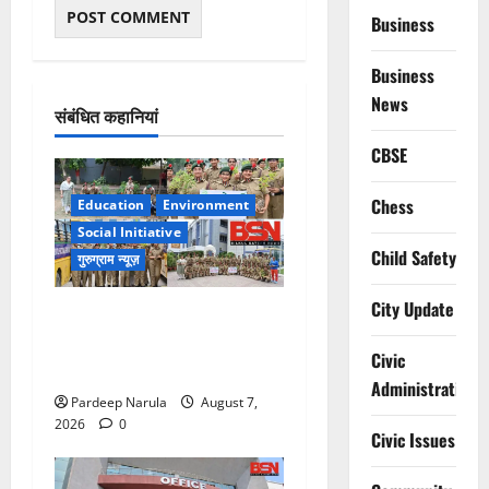
Business
Business
News
संबंधित कहानियां
CBSE
Chess
Education
Environment
Social Initiative
Child Safety
गुरुग्राम न्यूज़
City Update
NCC Cadets Join ‘Ek Ped
Maa Ke Naam’ Plantation
Civic
Drive!!!
Administration
Pardeep Narula
August 7,
2026
0
Civic Issues