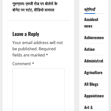
s
गुरुग्राम: एमजी रोड पर बोलेरो के
t
श्रेणियाँ
बोनेट पर स्टंट, वीडियो वायरल
Accident
n
news
a
Leave a Reply
Achievements
v
Your email address will not
be published.
Required
Action
i
fields are marked
*
Administration
g
Comment
*
a
Agriculture
t
All Blogs
i
Appointments
o
Art &