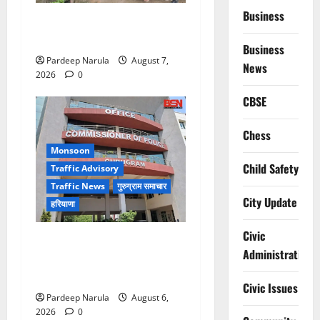
Business
गुरुग्राम में फार्म हाउस पर कब्जे
का मामला, 13 आरोपी गिरफ्तार
Business
Pardeep Narula
August 7,
News
2026
0
CBSE
Chess
Monsoon
Child Safety
Traffic Advisory
Traffic News
गुरुग्राम समाचार
City Update
हरियाणा
Civic
Alret!!! घाटा पावरहाउस रोड
Administration
बंद, पुलिस ने जारी की ट्रैफिक
एडवाइजरी
Civic Issues
Pardeep Narula
August 6,
2026
0