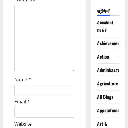
a
श्रेणियाँ
t
Accident
i
news
o
Achievements
n
Action
Administration
Name
*
Agriculture
All Blogs
Email
*
Appointments
Art &
Website