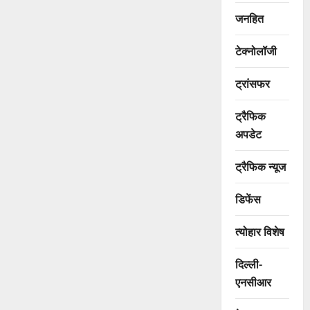
जनहित
टेक्नोलॉजी
ट्रांसफर
ट्रैफिक
अपडेट
ट्रैफिक न्यूज
डिफेंस
त्योहार विशेष
दिल्ली-
एनसीआर