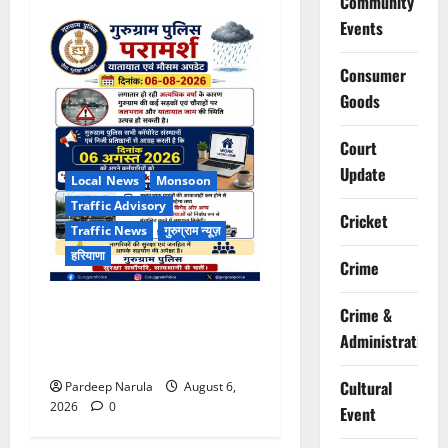
Community
Events
Consumer
Goods
Court
Update
Local News
Monsoon
Traffic Advisory
Cricket
Traffic News
गुरुग्राम न्यूज़
हरियाणा
Crime
भारी बारिश के बीच गुरुग्राम
Crime &
पुलिस ने कंपनियों से वर्क फ्रॉम
Administration
होम की अपील की
Cultural
Pardeep Narula
August 6,
2026
0
Event