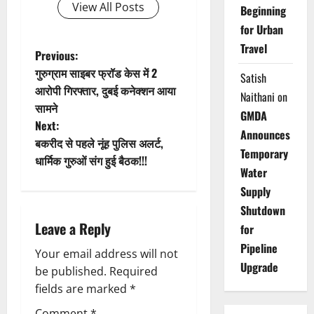
View All Posts
Beginning
for Urban
Travel
P
Previous:
गुरुग्राम साइबर फ्रॉड केस में 2
Satish
o
आरोपी गिरफ्तार, दुबई कनेक्शन आया
Naithani
on
सामने
s
GMDA
Next:
Announces
t
बकरीद से पहले नूंह पुलिस अलर्ट,
Temporary
धार्मिक गुरुओं संग हुई बैठक!!!
n
Water
Supply
a
Shutdown
Leave a Reply
for
v
Pipeline
Your email address will not
i
Upgrade
be published.
Required
g
fields are marked
*
Comment
*