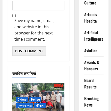
Culture
Artemis
Save my name, email,
Hospita
and website in this
Artificial
browser for the next
Intelligence
time I comment.
Aviation
Awards &
Honours
संबंधित कहानियां
Board
Results
Breaking
Crime
Police
News
गुरुग्राम न्यूज़
हरियाणा