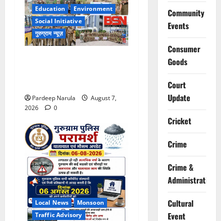
Education
Environment
Community
Social Initiative
Events
गुरुग्राम न्यूज़
Consumer
NCC Cadets Join ‘Ek Ped
Goods
Maa Ke Naam’ Plantation
Drive!!!
Court
Update
Pardeep Narula
August 7,
2026
0
Cricket
Crime
Crime &
Administration
Cultural
Local News
Monsoon
Event
Traffic Advisory