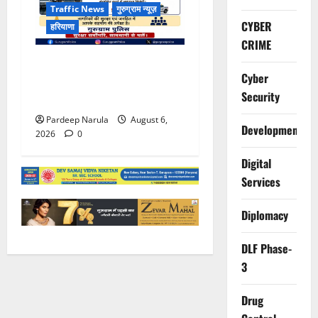
Traffic News
गुरुग्राम न्यूज़
CYBER
हरियाणा
CRIME
भारी बारिश के बीच गुरुग्राम
Cyber
पुलिस ने कंपनियों से वर्क फ्रॉम
Security
होम की अपील की
Pardeep Narula
August 6,
Development
2026
0
Digital
Services
Diplomacy
DLF Phase-
3
Drug