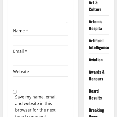
Art &
n
Culture
Artemis
Hospita
Name
*
Artificial
Intelligence
Email
*
Aviation
Website
Awards &
Honours
Board
Save my name, email,
Results
and website in this
Breaking
browser for the next
time I comment.
News