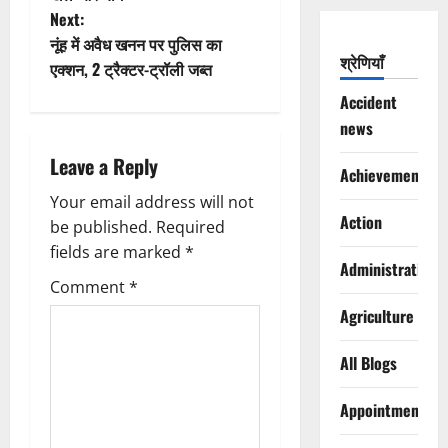
s
Next:
t
नूंह में अवैध खनन पर पुलिस का
श्रेणियाँ
एक्शन, 2 ट्रैक्टर-ट्रॉली जब्त
n
Accident
a
news
Leave a Reply
v
Achievements
Your email address will not
i
Action
be published.
Required
g
fields are marked
*
Administration
Comment
*
a
Agriculture
t
All Blogs
i
Appointments
o