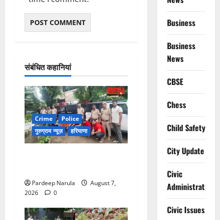
Business
Business
News
संबंधित कहानियां
CBSE
Chess
Crime
Police
Child Safety
गुरुग्राम न्यूज़
हरियाणा
City Update
गुरुग्राम में फार्म हाउस पर कब्जे
का मामला, 13 आरोपी गिरफ्तार
Civic
Pardeep Narula
August 7,
Administration
2026
0
Civic Issues