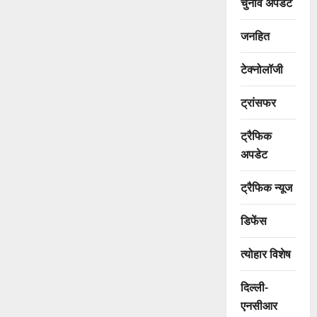
चुनाव अपडेट
जनहित
टेक्नोलॉजी
ट्रांसफर
ट्रैफिक
अपडेट
ट्रैफिक न्यूज
डिफेंस
त्योहार विशेष
दिल्ली-
एनसीआर