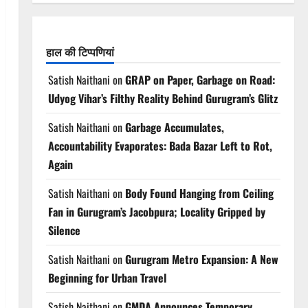
हाल की टिप्पणियां
Satish Naithani
on
GRAP on Paper, Garbage on Road:
Udyog Vihar’s Filthy Reality Behind Gurugram’s Glitz
Satish Naithani
on
Garbage Accumulates,
Accountability Evaporates: Bada Bazar Left to Rot,
Again
Satish Naithani
on
Body Found Hanging from Ceiling
Fan in Gurugram’s Jacobpura; Locality Gripped by
Silence
Satish Naithani
on
Gurugram Metro Expansion: A New
Beginning for Urban Travel
Satish Naithani
on
GMDA Announces Temporary