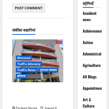
श्रेणियाँ
Accident
news
संबंधित कहानियां
Achievements
Action
Administration
Monsoon
Traffic Advisory
Agriculture
Traffic News
गुरुग्राम समाचार
All Blogs
हरियाणा
Appointments
Alret!!! घाटा पावरहाउस रोड
बंद, पुलिस ने जारी की ट्रैफिक
Art &
एडवाइजरी
Culture
Pardeep Narula
August 6,