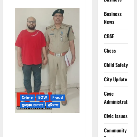
Business
News
CBSE
Chess
Child Safety
City Update
Civic
Crime
EOW
Fraud
Administration
गुरुग्राम समाचार
हरियाणा
Civic Issues
फ्लैट दिलाने के नाम पर करोड़ों की
ठगी, आरोपी दिल्ली एयरपोर्ट से
Community
गिरफ्तार