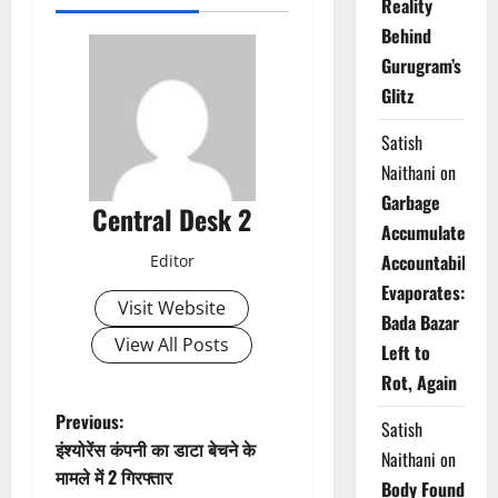
Reality
Behind
Gurugram’s
Glitz
Satish
Naithani
on
Garbage
Central Desk 2
Accumulates,
Accountability
Editor
Evaporates:
Visit Website
Bada Bazar
View All Posts
Left to
Rot, Again
P
Previous:
Satish
इंश्योरेंस कंपनी का डाटा बेचने के
Naithani
on
o
मामले में 2 गिरफ्तार
Body Found