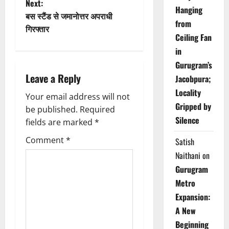
Next:
s
Hanging
बस स्टैंड से जमानोत्तर अपराधी
from
t
गिरफ्तार
Ceiling Fan
n
in
Gurugram’s
a
Leave a Reply
Jacobpura;
v
Locality
Your email address will not
Gripped by
be published.
Required
i
Silence
fields are marked
*
g
Comment
*
Satish
Naithani
on
a
Gurugram
t
Metro
Expansion:
i
A New
o
Beginning