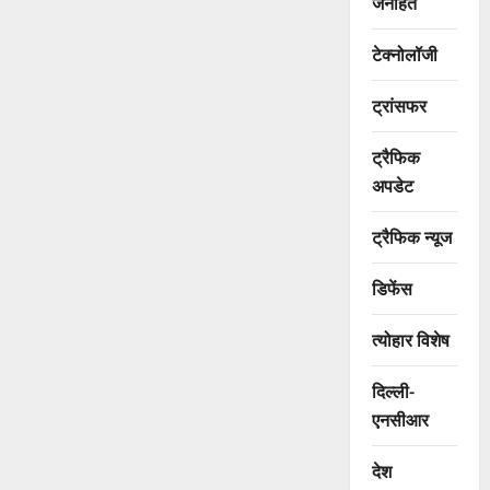
जनहित
टेक्नोलॉजी
ट्रांसफर
ट्रैफिक
अपडेट
ट्रैफिक न्यूज
डिफेंस
त्योहार विशेष
दिल्ली-
एनसीआर
देश