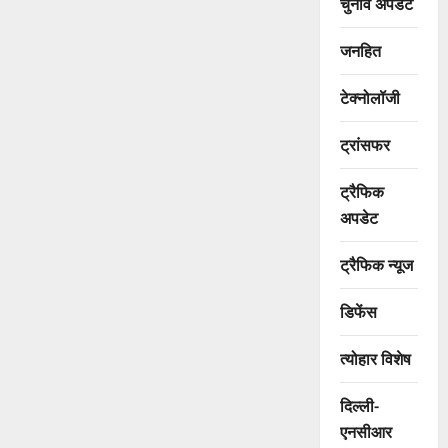
चुनाव अपडेट
जनहित
टेक्नोलॉजी
ट्रांसफर
ट्रैफिक
अपडेट
ट्रैफिक न्यूज
डिफेंस
त्योहार विशेष
दिल्ली-
एनसीआर