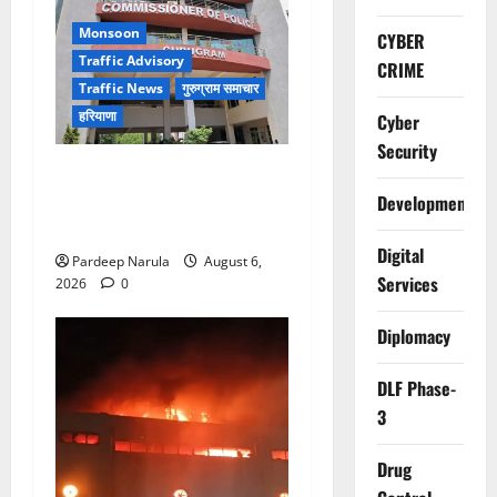
Monsoon
CYBER
Traffic Advisory
CRIME
Traffic News
गुरुग्राम समाचार
हरियाणा
Cyber
Security
Alret!!! घाटा पावरहाउस रोड
बंद, पुलिस ने जारी की ट्रैफिक
Development
एडवाइजरी
Digital
Pardeep Narula
August 6,
Services
2026
0
Diplomacy
DLF Phase-
3
Drug