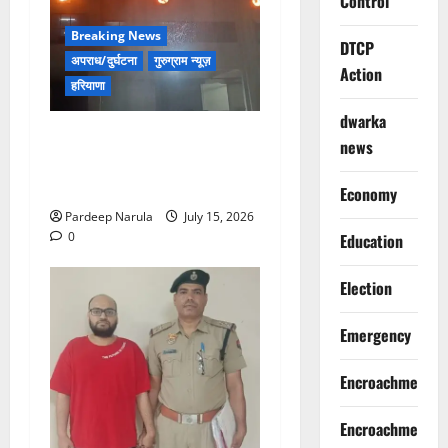
Control
Breaking News
DTCP
अपराध/दुर्घटना
गुरुग्राम न्यूज़
Action
हरियाणा
dwarka
मानेसर की लाइफ लॉन्ग इंडस्ट्री
news
में भीषण आग, 29 दमकल गाड़ियों
ने पाया काबू
Economy
Pardeep Narula
July 15, 2026
0
Education
Election
Emergency
Encroachment
Encroachment