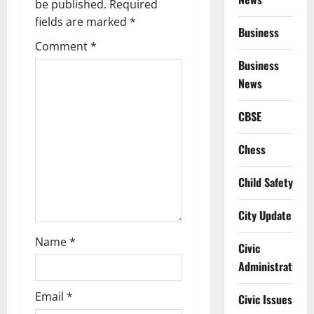
g
be published.
Required
fields are marked
*
Business
a
Comment
*
t
Business
News
i
CBSE
o
Chess
n
Child Safety
City Update
Name
*
Civic
Administration
Email
*
Civic Issues