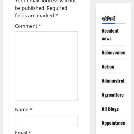
Your email address will not
i
be published.
Required
g
fields are marked
*
श्रेणियाँ
Comment
*
a
Accident
news
t
Achievements
i
o
Action
n
Administration
Agriculture
All Blogs
Name
*
Appointments
Email
*