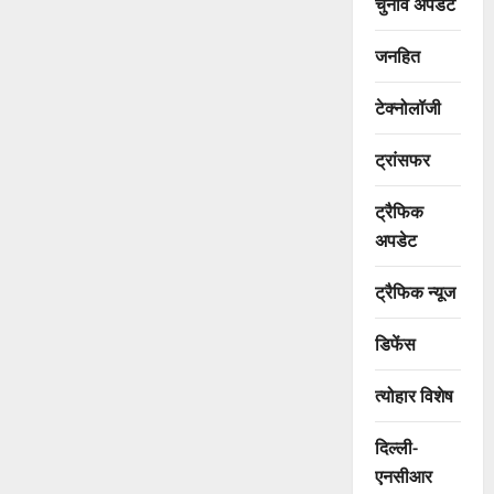
चुनाव अपडेट
जनहित
टेक्नोलॉजी
ट्रांसफर
ट्रैफिक
अपडेट
ट्रैफिक न्यूज
डिफेंस
त्योहार विशेष
दिल्ली-
एनसीआर