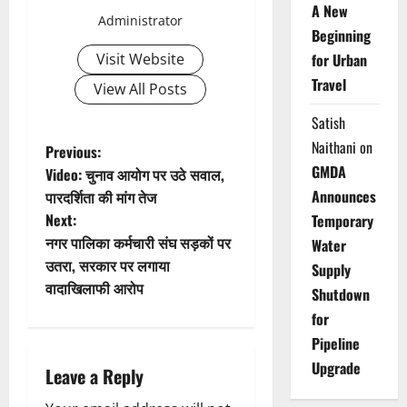
A New
Administrator
Beginning
Visit Website
for Urban
Travel
View All Posts
Satish
Naithani
on
P
Previous:
GMDA
Video: चुनाव आयोग पर उठे सवाल,
o
Announces
पारदर्शिता की मांग तेज
Next:
Temporary
s
नगर पालिका कर्मचारी संघ सड़कों पर
Water
t
उतरा, सरकार पर लगाया
Supply
वादाखिलाफी आरोप
Shutdown
n
for
a
Pipeline
Upgrade
Leave a Reply
v