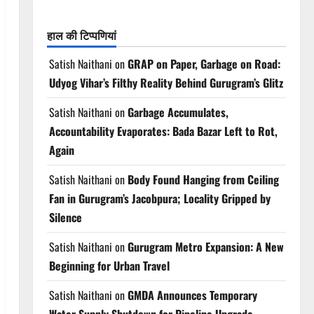
हाल की टिप्पणियां
Satish Naithani
on
GRAP on Paper, Garbage on Road:
Udyog Vihar’s Filthy Reality Behind Gurugram’s Glitz
Satish Naithani
on
Garbage Accumulates,
Accountability Evaporates: Bada Bazar Left to Rot,
Again
Satish Naithani
on
Body Found Hanging from Ceiling
Fan in Gurugram’s Jacobpura; Locality Gripped by
Silence
Satish Naithani
on
Gurugram Metro Expansion: A New
Beginning for Urban Travel
Satish Naithani
on
GMDA Announces Temporary