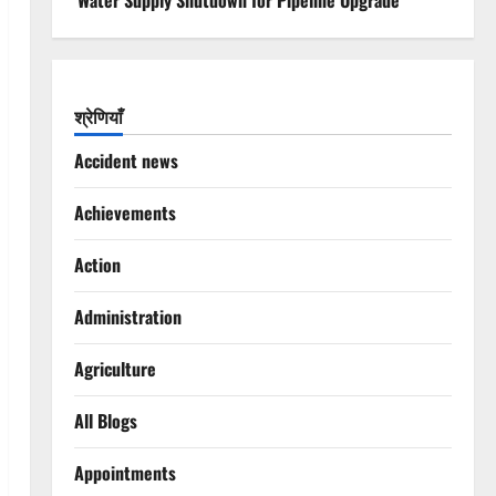
Water Supply Shutdown for Pipeline Upgrade
श्रेणियाँ
Accident news
Achievements
Action
Administration
Agriculture
All Blogs
Appointments