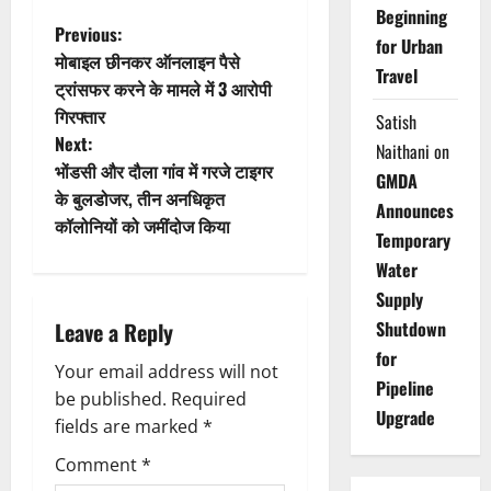
Beginning
P
Previous:
for Urban
मोबाइल छीनकर ऑनलाइन पैसे
Travel
o
ट्रांसफर करने के मामले में 3 आरोपी
गिरफ्तार
Satish
s
Next:
Naithani
on
t
भोंडसी और दौला गांव में गरजे टाइगर
GMDA
के बुलडोजर, तीन अनधिकृत
Announces
n
कॉलोनियों को जमींदोज किया
Temporary
a
Water
Supply
v
Leave a Reply
Shutdown
i
for
Your email address will not
Pipeline
g
be published.
Required
Upgrade
fields are marked
*
a
Comment
*