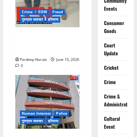
Community
Events
Crime
EOW
Fraud
गुरुग्राम समाचार
हरियाणा
Consumer
Goods
फ्लैट दिलाने के नाम पर करोड़ों की
ठगी, आरोपी दिल्ली एयरपोर्ट से
Court
गिरफ्तार
Update
Pardeep Narula
June 10, 2026
0
Cricket
Crime
Crime &
Administration
Human Interest
Police
Cultural
गुरुग्राम समाचार
हरियाणा
Event