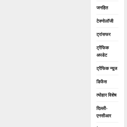
जनहित
टेक्नोलॉजी
ट्रांसफर
ट्रैफिक
अपडेट
ट्रैफिक न्यूज
डिफेंस
त्योहार विशेष
दिल्ली-
एनसीआर