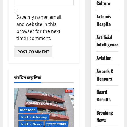
Culture
Artemis
Save my name, email,
Hospita
and website in this
browser for the next
Artificial
time I comment.
Intelligence
Aviation
Awards &
संबंधित कहानियां
Honours
Board
Results
Monsoon
Breaking
Traffic Advisory
News
Traffic News
गुरुग्राम समाचार