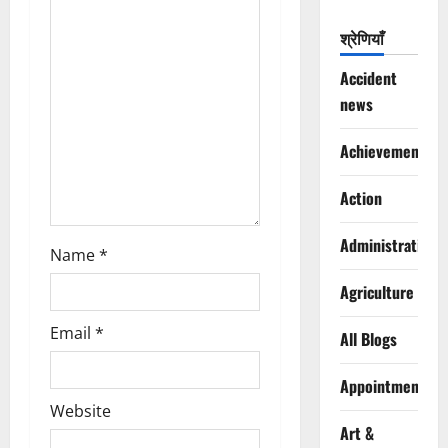
t
श्रेणियाँ
i
Accident
o
news
n
Achievements
Action
Administration
Name
*
Agriculture
Email
*
All Blogs
Appointments
Website
Art &