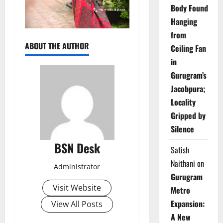
Body Found
Hanging
from
ABOUT THE AUTHOR
Ceiling Fan
in
Gurugram’s
Jacobpura;
Locality
Gripped by
Silence
BSN Desk
Satish
Naithani
on
Administrator
Gurugram
Visit Website
Metro
Expansion:
View All Posts
A New