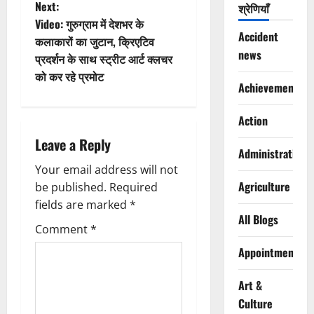
s
Next:
श्रेणियाँ
t
Video: गुरुग्राम में देशभर के
Accident
कलाकारों का जुटान, क्रिएटिव
n
news
प्रदर्शन के साथ स्ट्रीट आर्ट क्लचर
को कर रहे प्रमोट
a
Achievements
v
Action
i
Leave a Reply
Administration
g
Your email address will not
Agriculture
be published.
Required
a
fields are marked
*
All Blogs
t
Comment
*
Appointments
i
Art &
o
Culture