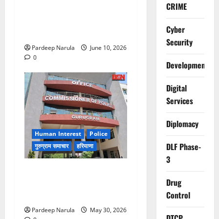
CRIME
फ्लैट दिलाने के नाम पर करोड़ों की
ठगी, आरोपी दिल्ली एयरपोर्ट से
Cyber
गिरफ्तार
Security
Pardeep Narula
June 10, 2026
0
Development
Digital
Services
Diplomacy
Human Interest
Police
DLF Phase-
गुरुग्राम समाचार
हरियाणा
3
गुरुग्राम पुलिस ने 10 साल की
Drug
बच्ची को परिवार से मिलाया,
Control
परिजनों ने कहा Thanks!!!
Pardeep Narula
May 30, 2026
DTCP