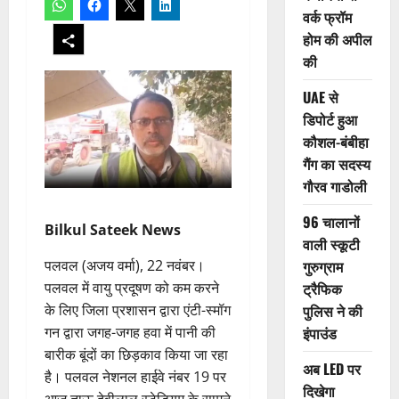
वर्क फ्रॉम
होम की अपील
की
UAE से
डिपोर्ट हुआ
कौशल-बंबीहा
गैंग का सदस्य
गौरव गाडोली
96 चालानों
Bilkul Sateek News
वाली स्कूटी
पलवल (अजय वर्मा), 22 नवंबर।
गुरुग्राम
पलवल में वायु प्रदूषण को कम करने
ट्रैफिक
के लिए जिला प्रशासन द्वारा एंटी-स्मॉग
पुलिस ने की
गन द्वारा जगह-जगह हवा में पानी की
इंपाउंड
बारीक बूंदों का छिड़काव किया जा रहा
अब LED पर
है। पलवल नेशनल हाईवे नंबर 19 पर
दिखेगा
आज ताऊ देवीलाल स्टेडियम के सामने