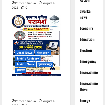
Action
Pardeep Narula
August 6,
2026
0
dwarka
news
Economy
Education
Election
Local News
Monsoon
Traffic Advisory
Emergency
Traffic News
गुरुग्राम न्यूज़
हरियाणा
Encroachment
भारी बारिश के बीच गुरुग्राम
Encroachment
पुलिस ने कंपनियों से वर्क फ्रॉम
Drive
होम की अपील की
Energy
Pardeep Narula
August 6,