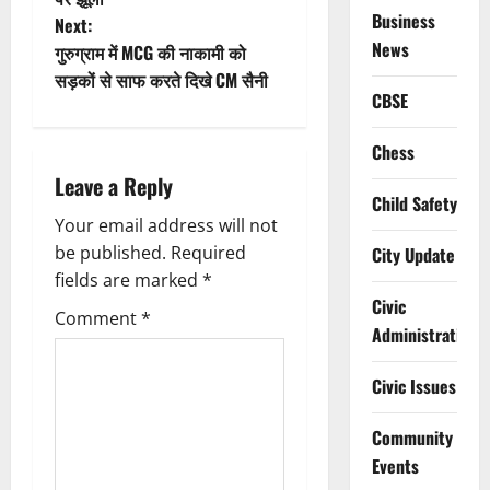
Business
Next:
s
News
गुरुग्राम में MCG की नाकामी को
t
सड़कों से साफ करते दिखे CM सैनी
CBSE
n
Chess
a
Leave a Reply
Child Safety
v
Your email address will not
be published.
Required
City Update
i
fields are marked
*
Civic
g
Comment
*
Administration
a
Civic Issues
t
Community
i
Events