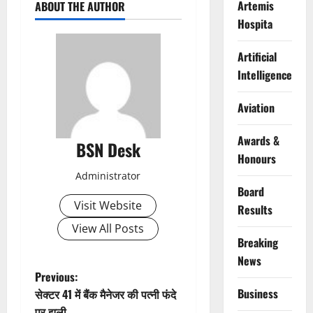
Artemis
ABOUT THE AUTHOR
Hospita
Artificial
Intelligence
Aviation
Awards &
BSN Desk
Honours
Administrator
Board
Visit Website
Results
View All Posts
Breaking
News
P
Previous:
Business
सेक्टर 41 में बैंक मैनेजर की पत्नी फंदे
o
पर झूली