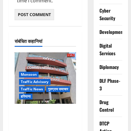
time I comment.
Cyber
Security
Development
संबंधित कहानियां
Digital
Services
Diplomacy
Monsoon
DLF Phase-
Traffic Advisory
3
Traffic News
गुरुग्राम समाचार
हरियाणा
Drug
Control
Alret!!! घाटा पावरहाउस रोड
बंद, पुलिस ने जारी की ट्रैफिक
DTCP
एडवाइजरी