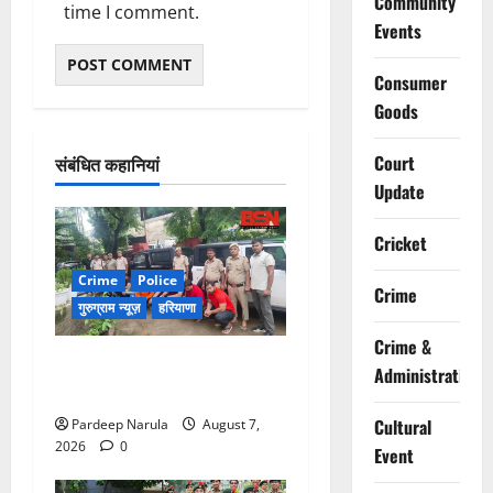
Community
time I comment.
Events
Consumer
Goods
Court
संबंधित कहानियां
Update
Cricket
Crime
Police
Crime
गुरुग्राम न्यूज़
हरियाणा
Crime &
गुरुग्राम में फार्म हाउस पर कब्जे
Administration
का मामला, 13 आरोपी गिरफ्तार
Cultural
Pardeep Narula
August 7,
2026
0
Event