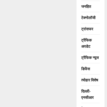
जनहित
टेक्नोलॉजी
ट्रांसफर
ट्रैफिक
अपडेट
ट्रैफिक न्यूज
डिफेंस
त्योहार विशेष
दिल्ली-
एनसीआर