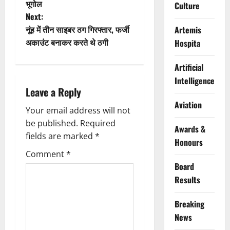
भूगोल
Culture
s
Next:
t
नूंह में तीन साइबर ठग गिरफ्तार, फर्जी
Artemis
अकाउंट बनाकर करते थे ठगी
Hospita
n
Artificial
a
Intelligence
Leave a Reply
v
Aviation
Your email address will not
i
be published.
Required
Awards &
g
fields are marked
*
Honours
Comment
*
a
Board
t
Results
i
Breaking
News
o