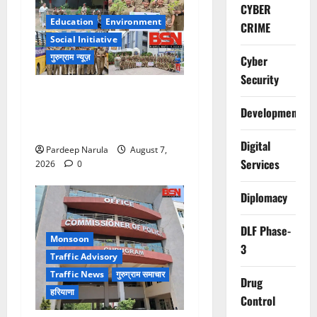
CYBER
Education
Environment
CRIME
Social Initiative
गुरुग्राम न्यूज़
Cyber
Security
NCC Cadets Join ‘Ek Ped
Maa Ke Naam’ Plantation
Development
Drive!!!
Digital
Pardeep Narula
August 7,
Services
2026
0
Diplomacy
DLF Phase-
Monsoon
3
Traffic Advisory
Traffic News
गुरुग्राम समाचार
Drug
हरियाणा
Control