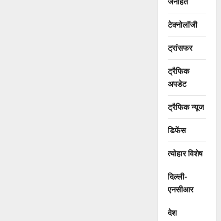
जनहित
टेक्नोलॉजी
ट्रांसफर
ट्रैफिक
अपडेट
ट्रैफिक न्यूज
डिफेंस
त्योहार विशेष
दिल्ली-
एनसीआर
देश