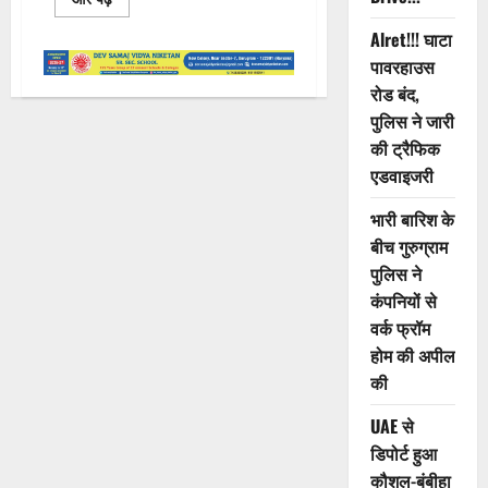
more
about
Alret!!! घाटा
7
Years
पावरहाउस
of
Manmarziyaan:
रोड बंद,
A
पुलिस ने जारी
Timeless
Tale
की ट्रैफिक
of
Love
एडवाइजरी
and
Longing
भारी बारिश के
बीच गुरुग्राम
पुलिस ने
कंपनियों से
वर्क फ्रॉम
होम की अपील
की
UAE से
डिपोर्ट हुआ
कौशल-बंबीहा