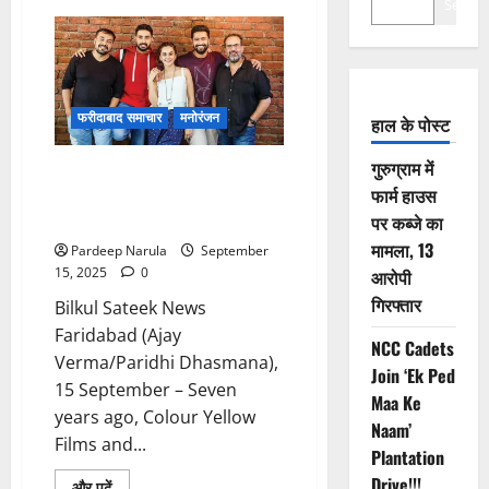
Search
फरीदाबाद समाचार
मनोरंजन
हाल के पोस्ट
गुरुग्राम में
7 Years of Manmarziyaan: A
फार्म हाउस
Timeless Tale of Love and
Longing
पर कब्जे का
मामला, 13
Pardeep Narula
September
15, 2025
0
आरोपी
गिरफ्तार
Bilkul Sateek News
Faridabad (Ajay
NCC Cadets
Verma/Paridhi Dhasmana),
Join ‘Ek Ped
15 September – Seven
Maa Ke
years ago, Colour Yellow
Naam’
Films and...
Plantation
Drive!!!
Read
और पढ़ें