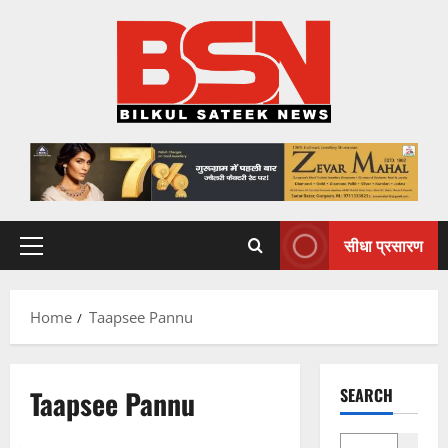
Skip
to
content
सीधा प्रसारण
Primary
Menu
Home
Taapsee Pannu
Taapsee Pannu
SEARCH