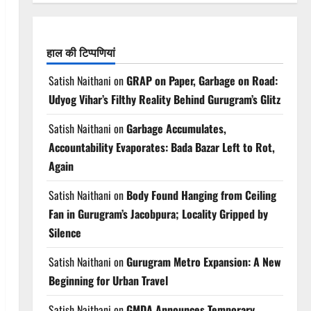
हाल की टिप्पणियां
Satish Naithani
on
GRAP on Paper, Garbage on Road:
Udyog Vihar’s Filthy Reality Behind Gurugram’s Glitz
Satish Naithani
on
Garbage Accumulates,
Accountability Evaporates: Bada Bazar Left to Rot,
Again
Satish Naithani
on
Body Found Hanging from Ceiling
Fan in Gurugram’s Jacobpura; Locality Gripped by
Silence
Satish Naithani
on
Gurugram Metro Expansion: A New
Beginning for Urban Travel
Satish Naithani
on
GMDA Announces Temporary