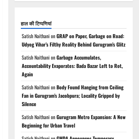
हाल की टिप्पणियां
Satish Naithani
on
GRAP on Paper, Garbage on Road:
Udyog Vihar’s Filthy Reality Behind Gurugram’s Glitz
Satish Naithani
on
Garbage Accumulates,
Accountability Evaporates: Bada Bazar Left to Rot,
Again
Satish Naithani
on
Body Found Hanging from Ceiling
Fan in Gurugram’s Jacobpura; Locality Gripped by
Silence
Satish Naithani
on
Gurugram Metro Expansion: A New
Beginning for Urban Travel
Satish Naithani
on
GMDA Announces Temporary