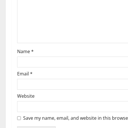
a
t
i
o
Name
*
n
Email
*
Website
Save my name, email, and website in this browse