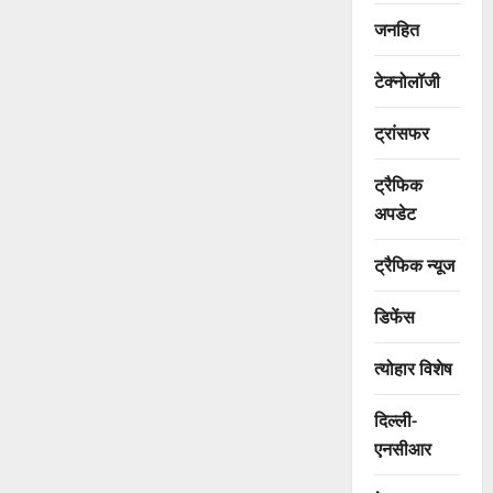
जनहित
टेक्नोलॉजी
ट्रांसफर
ट्रैफिक
अपडेट
ट्रैफिक न्यूज
डिफेंस
त्योहार विशेष
दिल्ली-
एनसीआर