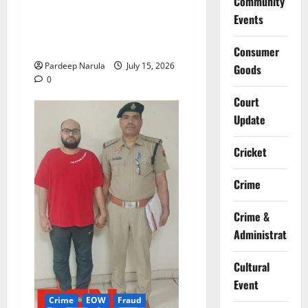
Community
मानेसर की लाइफ लॉन्ग इंडस्ट्री
Events
में भीषण आग, 29 दमकल गाड़ियों
ने पाया काबू
Consumer
Pardeep Narula
July 15, 2026
Goods
0
Court
Update
Cricket
Crime
Crime &
Administration
Cultural
Event
Crime
EOW
Fraud