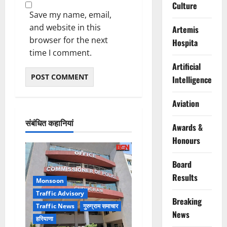
Culture
Save my name, email,
and website in this
Artemis
browser for the next
Hospita
time I comment.
Artificial
Intelligence
Aviation
संबंधित कहानियां
Awards &
Honours
Board
Results
Monsoon
Traffic Advisory
Breaking
Traffic News
गुरुग्राम समाचार
News
हरियाणा