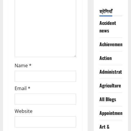
t
श्रेणियाँ
i
Accident
o
news
n
Achievements
Action
Name
*
Administration
Agriculture
Email
*
All Blogs
Website
Appointments
Art &