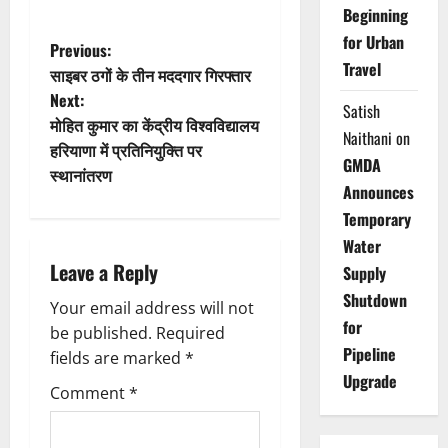
Beginning
for Urban
P
Previous:
Travel
साइबर ठगों के तीन मददगार गिरफ्तार
o
Next:
Satish
मोहित कुमार का केंद्रीय विश्वविद्यालय
s
Naithani
on
हरियाणा में प्रतिनियुक्ति पर
GMDA
t
स्थानांतरण
Announces
n
Temporary
Water
a
Leave a Reply
Supply
v
Shutdown
Your email address will not
for
be published.
Required
i
Pipeline
fields are marked
*
Upgrade
g
Comment
*
a