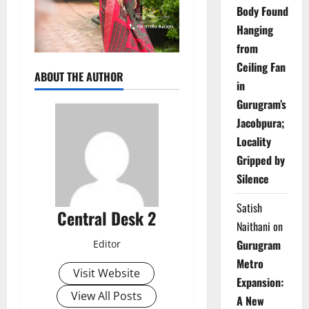
Body Found
Hanging
from
Ceiling Fan
ABOUT THE AUTHOR
in
Gurugram’s
Jacobpura;
Locality
Gripped by
Silence
Satish
Central Desk 2
Naithani
on
Gurugram
Editor
Metro
Visit Website
Expansion:
View All Posts
A New